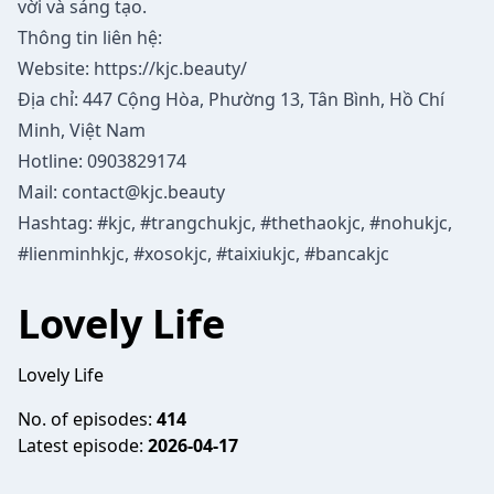
vời và sáng tạo.
Thông tin liên hệ:
Website:
https://kjc.beauty/
Địa chỉ: 447 Cộng Hòa, Phường 13, Tân Bình, Hồ Chí
Minh, Việt Nam
Hotline: 0903829174
Mail:
contact@kjc.beauty
Hashtag: #kjc, #trangchukjc, #thethaokjc, #nohukjc,
#lienminhkjc, #xosokjc, #taixiukjc, #bancakjc
Lovely Life
Lovely Life
No. of episodes:
414
Latest episode:
2026-04-17