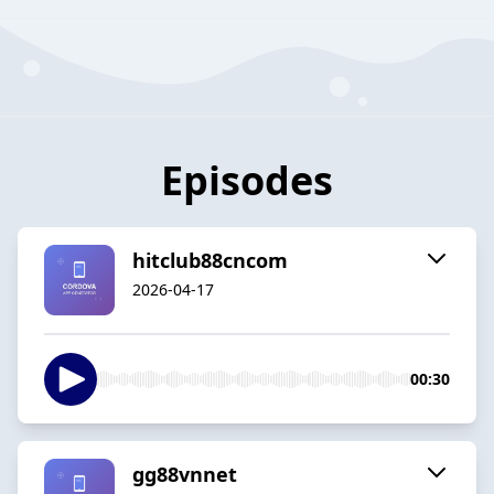
Episodes
hitclub88cncom
2026-04-17
00:30
gg88vnnet