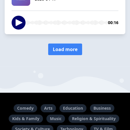
00:16
Load more
Comedy
Arts
Education
Business
Kids & Family
Music
Religion & Spirituality
Society & Culture
Technology
TV & Film