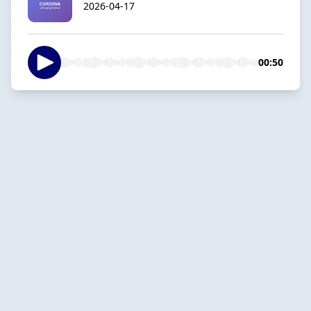
2026-04-17
00:50