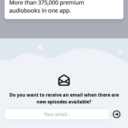
More than 375,000 premium
audiobooks in one app.
Do you want to receive an email when there are
new episodes available?