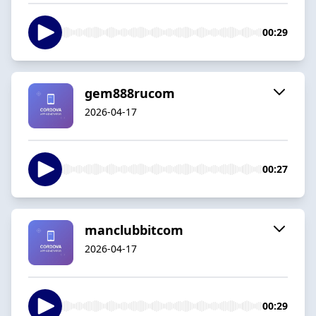
00:29
gem888rucom
2026-04-17
00:27
manclubbitcom
2026-04-17
00:29