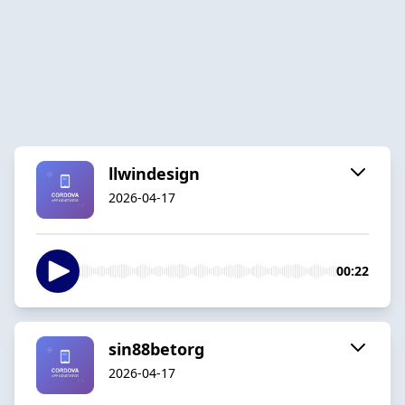
llwindesign
2026-04-17
00:22
sin88betorg
2026-04-17