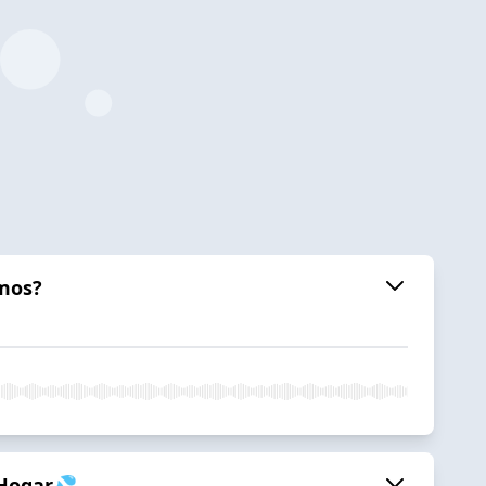
omos?
l Hogar💦