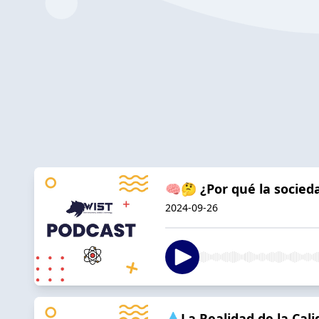
🧠🤔 ¿Por qué la socieda
2024-09-26
💧La Realidad de la Cali