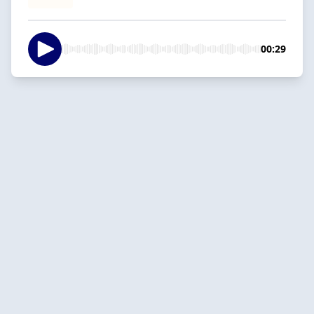
00:29