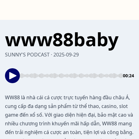
www88baby
SUNNY'S PODCAST · 2025-09-29
00:24
WW88
là nhà cái cá cược trực tuyến hàng đầu châu Á,
cung cấp đa dạng sản phẩm từ thể thao, casino, slot
game đến xổ số. Với giao diện hiện đại, bảo mật cao và
nhiều chương trình khuyến mãi hấp dẫn, WW88 mang
đến trải nghiệm cá cược an toàn, tiện lợi và công bằng.