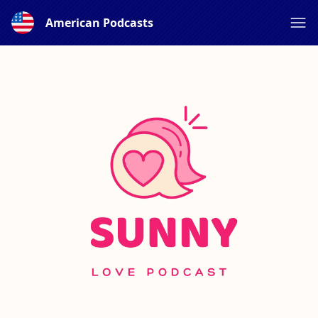
American Podcasts