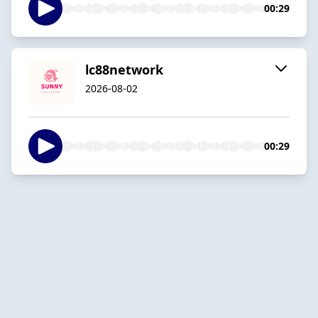
00:29
lc88network
2026-08-02
00:29