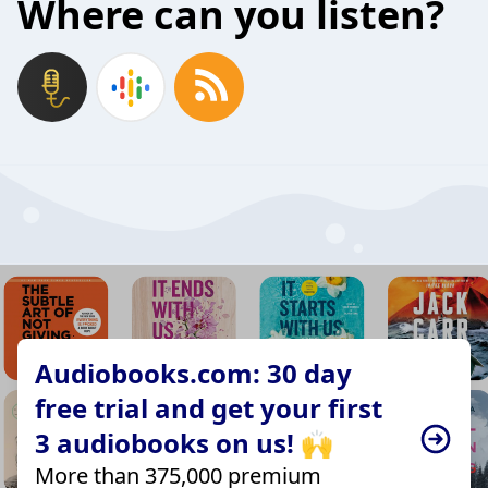
Where can you listen?
Audiobooks.com: 30 day
free trial and get your first
3 audiobooks on us! 🙌
More than 375,000 premium