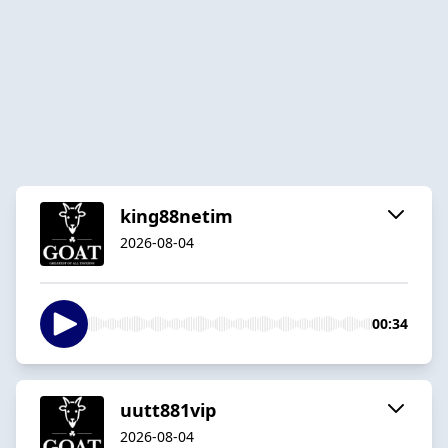
king88netim
2026-08-04
00:34
uutt881vip
2026-08-04