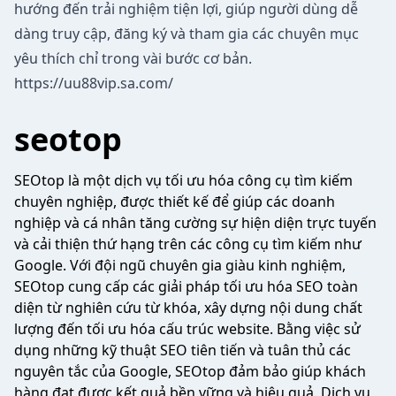
hướng đến trải nghiệm tiện lợi, giúp người dùng dễ
dàng truy cập, đăng ký và tham gia các chuyên mục
yêu thích chỉ trong vài bước cơ bản.
https://uu88vip.sa.com/
seotop
SEOtop là một dịch vụ tối ưu hóa công cụ tìm kiếm
chuyên nghiệp, được thiết kế để giúp các doanh
nghiệp và cá nhân tăng cường sự hiện diện trực tuyến
và cải thiện thứ hạng trên các công cụ tìm kiếm như
Google. Với đội ngũ chuyên gia giàu kinh nghiệm,
SEOtop cung cấp các giải pháp tối ưu hóa SEO toàn
diện từ nghiên cứu từ khóa, xây dựng nội dung chất
lượng đến tối ưu hóa cấu trúc website. Bằng việc sử
dụng những kỹ thuật SEO tiên tiến và tuân thủ các
nguyên tắc của Google, SEOtop đảm bảo giúp khách
hàng đạt được kết quả bền vững và hiệu quả. Dịch vụ