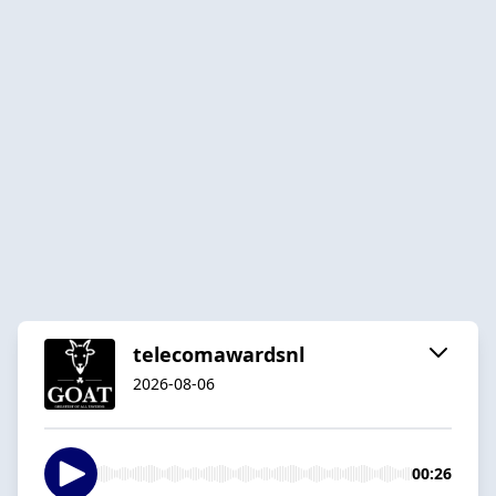
telecomawardsnl
2026-08-06
00:26