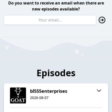
Do you want to receive an email when there are
new episodes available?
Episodes
bl555enterprises
2026-08-07