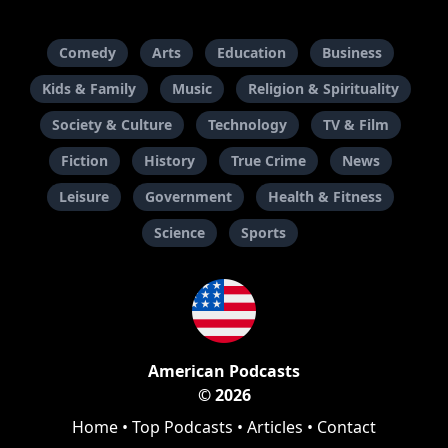
Comedy
Arts
Education
Business
Kids & Family
Music
Religion & Spirituality
Society & Culture
Technology
TV & Film
Fiction
History
True Crime
News
Leisure
Government
Health & Fitness
Science
Sports
American Podcasts
© 2026
Home
•
Top Podcasts
•
Articles
•
Contact