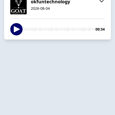
okfuntechnology
2026-08-04
00:34