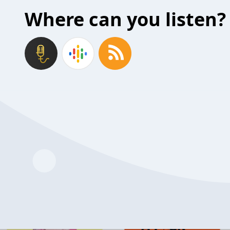
Where can you listen?