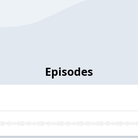
Episodes