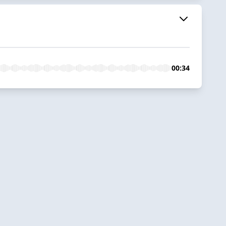
00:34