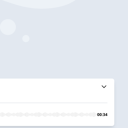
00:34