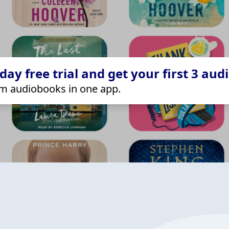
ay free trial and get your first 3 aud
m audiobooks in one app.