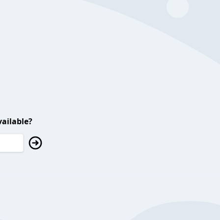
ailable?