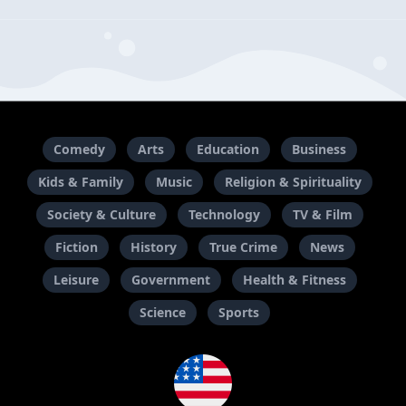
Comedy
Arts
Education
Business
Kids & Family
Music
Religion & Spirituality
Society & Culture
Technology
TV & Film
Fiction
History
True Crime
News
Leisure
Government
Health & Fitness
Science
Sports