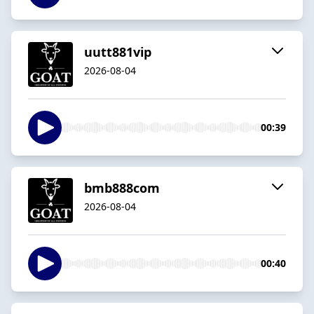
uutt881vip
2026-08-04
00:39
bmb888com
2026-08-04
00:40