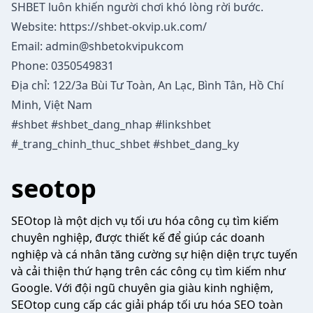
SHBET luôn khiến người chơi khó lòng rời bước.
Website:
https://shbet-okvip.uk.com/
Email: admin@shbetokvipukcom
Phone: 0350549831
Địa chỉ: 122/3a Bùi Tư Toàn, An Lạc, Bình Tân, Hồ Chí
Minh, Việt Nam
#shbet #shbet_dang_nhap #linkshbet
#_trang_chinh_thuc_shbet #shbet_dang_ky
seotop
SEOtop là một dịch vụ tối ưu hóa công cụ tìm kiếm
chuyên nghiệp, được thiết kế để giúp các doanh
nghiệp và cá nhân tăng cường sự hiện diện trực tuyến
và cải thiện thứ hạng trên các công cụ tìm kiếm như
Google. Với đội ngũ chuyên gia giàu kinh nghiệm,
SEOtop cung cấp các giải pháp tối ưu hóa SEO toàn