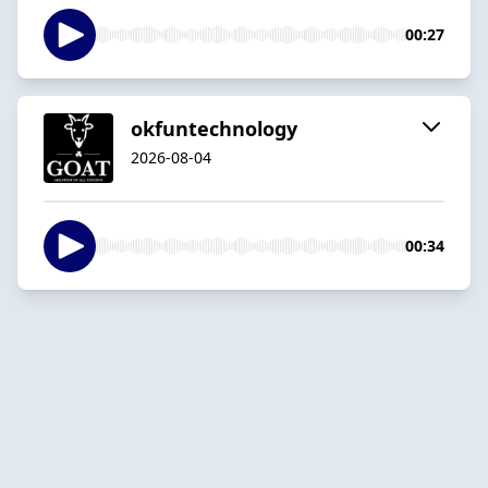
00:27
okfuntechnology
2026-08-04
00:34