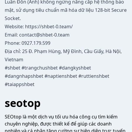
Luân Đôn (Anh) không ngừng nâng cấp hệ thống bảo
mật, sử dụng tiêu chuẩn mã hóa dữ liệu 128-bit Secure
Socket.
Website:
https://shbet-0.team/
Email:
contact@shbet-0.team
Phone: 0927.179.599
Địa chỉ: 25 Đ. Phạm Hùng, Mỹ Đình, Cầu Giấy, Hà Nội,
Vietnam
#shbet #trangchushbet #dangkyshbet
#dangnhapshbet #naptienshbet #ruttienshbet
#taiappshbet
seotop
SEOtop là một dịch vụ tối ưu hóa công cụ tìm kiếm
chuyên nghiệp, được thiết kế để giúp các doanh
nghiệp và cá nhân tăng cường sự hiện diện trực tuyến