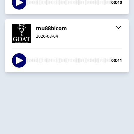
00:40
mu88bicom
2026-08-04
00:41