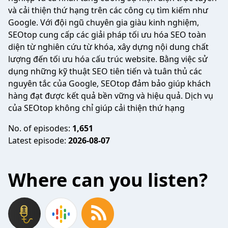
và cải thiện thứ hạng trên các công cụ tìm kiếm như
Google. Với đội ngũ chuyên gia giàu kinh nghiệm,
SEOtop cung cấp các giải pháp tối ưu hóa SEO toàn
diện từ nghiên cứu từ khóa, xây dựng nội dung chất
lượng đến tối ưu hóa cấu trúc website. Bằng việc sử
dụng những kỹ thuật SEO tiên tiến và tuân thủ các
nguyên tắc của Google, SEOtop đảm bảo giúp khách
hàng đạt được kết quả bền vững và hiệu quả. Dịch vụ
của SEOtop không chỉ giúp cải thiện thứ hạng
No. of episodes:
1,651
Latest episode:
2026-08-07
Where can you listen?