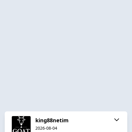
king88netim
2026-08-04