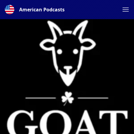
American Podcasts