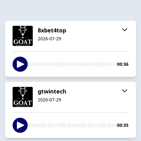
8xbet4top
2026-07-29
00:36
gtwintech
2026-07-29
00:35