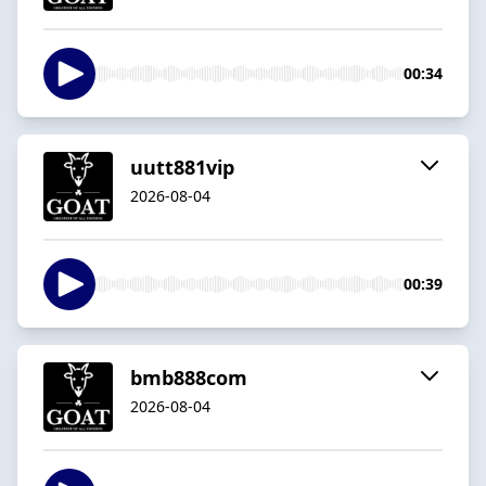
00:34
uutt881vip
2026-08-04
00:39
bmb888com
2026-08-04