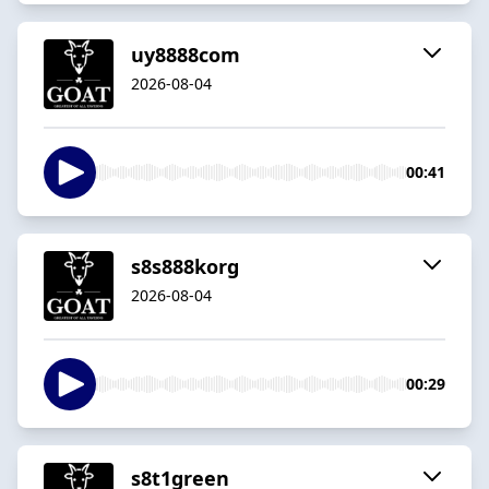
uy8888com
2026-08-04
00:41
s8s888korg
2026-08-04
00:29
s8t1green