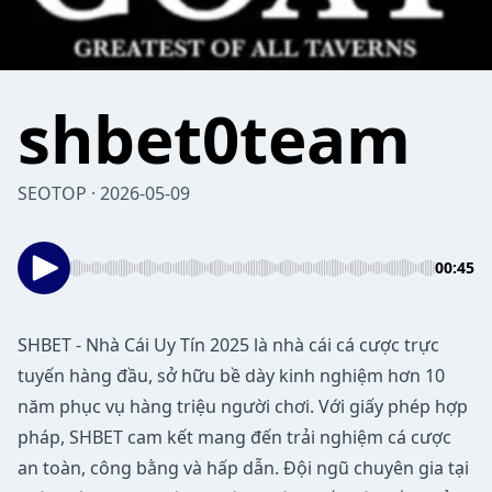
shbet0team
SEOTOP · 2026-05-09
00:45
SHBET
- Nhà Cái Uy Tín 2025 là nhà cái cá cược trực
tuyến hàng đầu, sở hữu bề dày kinh nghiệm hơn 10
năm phục vụ hàng triệu người chơi. Với giấy phép hợp
pháp, SHBET cam kết mang đến trải nghiệm cá cược
an toàn, công bằng và hấp dẫn. Đội ngũ chuyên gia tại