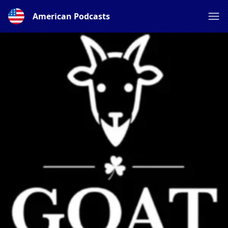
American Podcasts