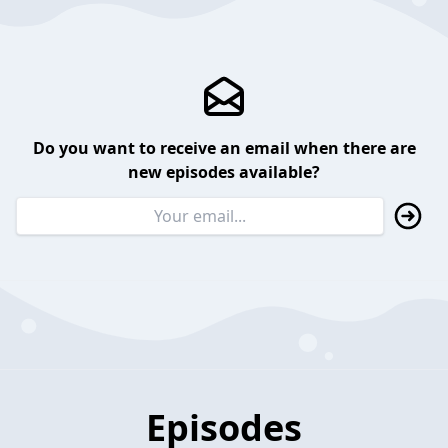
Do you want to receive an email when there are
new episodes available?
Episodes