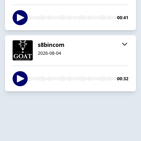
00:41
s8bincom
2026-08-04
00:32