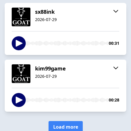
sx88ink
2026-07-29
00:31
kim99game
2026-07-29
00:28
Load more