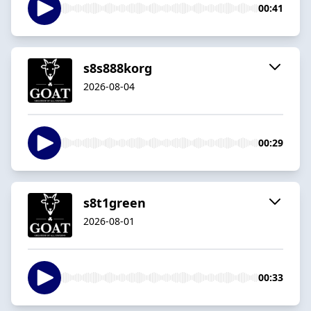
00:41
s8s888korg
2026-08-04
00:29
s8t1green
2026-08-01
00:33