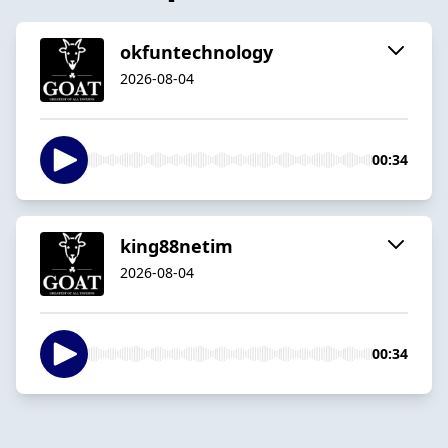
okfuntechnology
2026-08-04
00:34
king88netim
2026-08-04
00:34