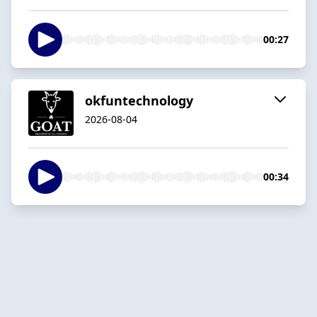
00:27
okfuntechnology
2026-08-04
00:34