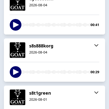
2026-08-04
00:41
s8s888korg
2026-08-04
00:29
s8t1green
2026-08-01