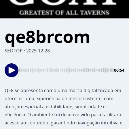
qe8brcom
SEOTOP · 2025-12-28
00:54
QE8
se apresenta como uma marca digital focada em
oferecer uma experiência online consistente, com
atenção especial à estabilidade, simplicidade e
eficiência. O ambiente foi desenvolvido para facilitar o
acesso ao conteúdo, garantindo navegação intuitiva e