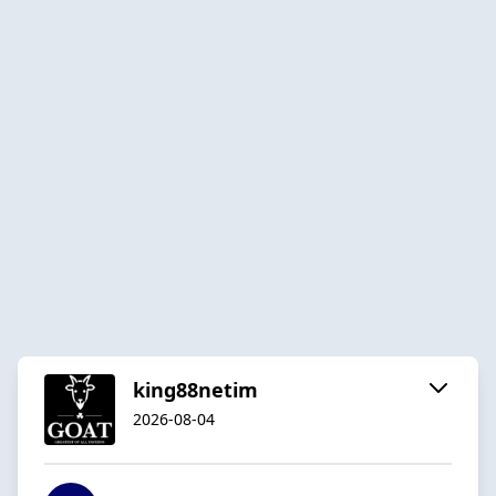
king88netim
2026-08-04