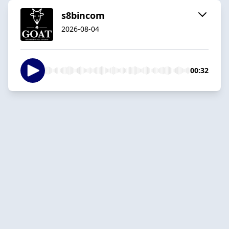
s8bincom
2026-08-04
00:32