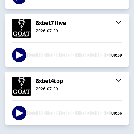
8xbet71live
2026-07-29
00:39
8xbet4top
2026-07-29
00:36