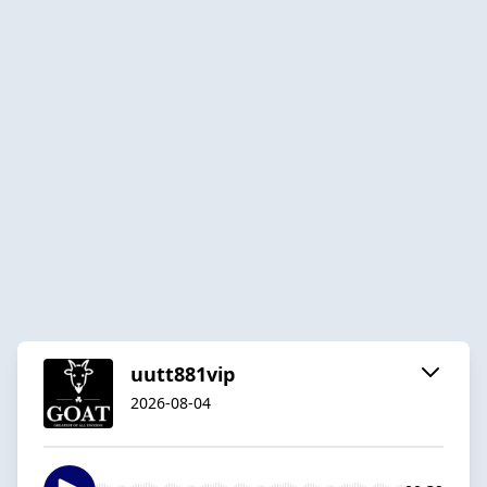
uutt881vip
2026-08-04