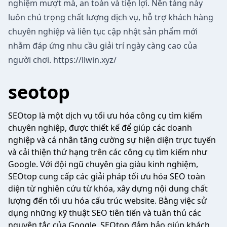
nghiệm mượt mà, an toàn và tiện lợi. Nền tảng này
luôn chú trọng chất lượng dịch vụ, hỗ trợ khách hàng
chuyên nghiệp và liên tục cập nhật sản phẩm mới
nhằm đáp ứng nhu cầu giải trí ngày càng cao của
người chơi.
https://llwin.xyz/
seotop
SEOtop là một dịch vụ tối ưu hóa công cụ tìm kiếm
chuyên nghiệp, được thiết kế để giúp các doanh
nghiệp và cá nhân tăng cường sự hiện diện trực tuyến
và cải thiện thứ hạng trên các công cụ tìm kiếm như
Google. Với đội ngũ chuyên gia giàu kinh nghiệm,
SEOtop cung cấp các giải pháp tối ưu hóa SEO toàn
diện từ nghiên cứu từ khóa, xây dựng nội dung chất
lượng đến tối ưu hóa cấu trúc website. Bằng việc sử
dụng những kỹ thuật SEO tiên tiến và tuân thủ các
nguyên tắc của Google, SEOtop đảm bảo giúp khách