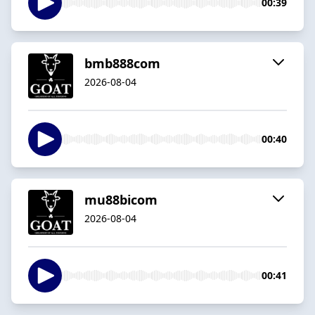
00:39
bmb888com
2026-08-04
00:40
mu88bicom
2026-08-04
00:41