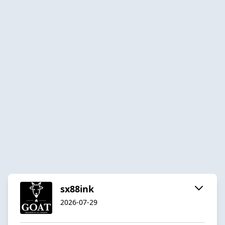
sx88ink
2026-07-29