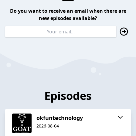
Do you want to receive an email when there are
new episodes available?
Episodes
okfuntechnology
2026-08-04