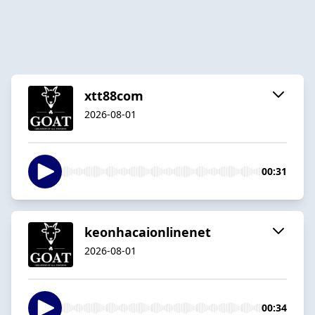
xtt88com
2026-08-01
00:31
keonhacaionlinenet
2026-08-01
00:34