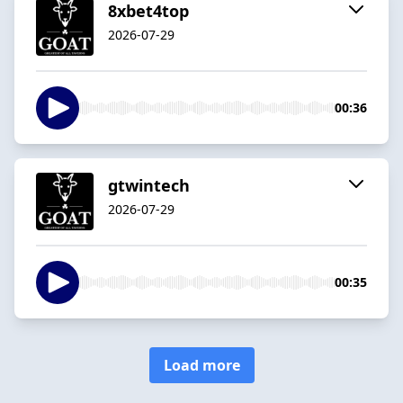
8xbet4top
2026-07-29
00:36
gtwintech
2026-07-29
00:35
Load more