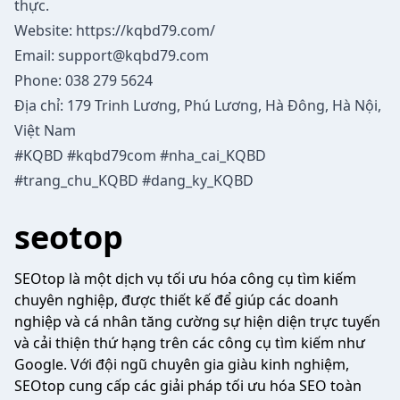
thực.
Website:
https://kqbd79.com/
Email:
support@kqbd79.com
Phone: 038 279 5624
Địa chỉ: 179 Trinh Lương, Phú Lương, Hà Đông, Hà Nội,
Việt Nam
#KQBD #kqbd79com #nha_cai_KQBD
#trang_chu_KQBD #dang_ky_KQBD
seotop
SEOtop là một dịch vụ tối ưu hóa công cụ tìm kiếm
chuyên nghiệp, được thiết kế để giúp các doanh
nghiệp và cá nhân tăng cường sự hiện diện trực tuyến
và cải thiện thứ hạng trên các công cụ tìm kiếm như
Google. Với đội ngũ chuyên gia giàu kinh nghiệm,
SEOtop cung cấp các giải pháp tối ưu hóa SEO toàn