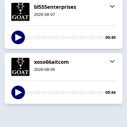
bl555enterprises
2026-08-07
00:40
xoso66aitcom
2026-08-06
00:44