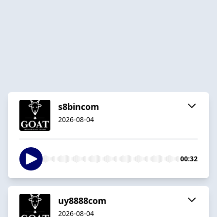
s8bincom
2026-08-04
00:32
uy8888com
2026-08-04