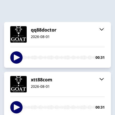
qq88doctor
2026-08-01
00:31
xtt88com
2026-08-01
00:31