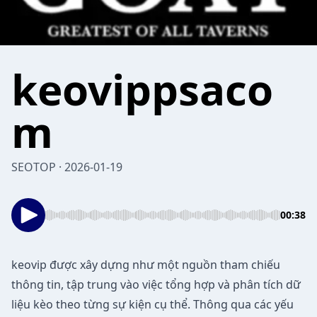
keovippsaco
m
SEOTOP · 2026-01-19
00:38
keovip
được xây dựng như một nguồn tham chiếu
thông tin, tập trung vào việc tổng hợp và phân tích dữ
liệu kèo theo từng sự kiện cụ thể. Thông qua các yếu