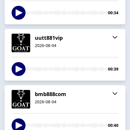
00:34
uutt881vip
2026-08-04
00:39
bmb888com
2026-08-04
00:40