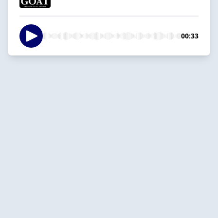
00:33