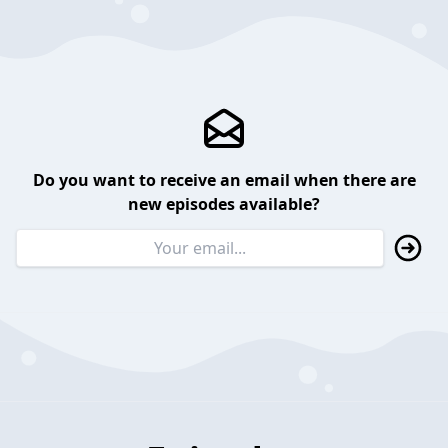
Do you want to receive an email when there are
new episodes available?