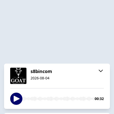
s8bincom
2026-08-04
00:32