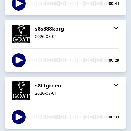
00:41
s8s888korg
2026-08-04
00:29
s8t1green
2026-08-01
00:33