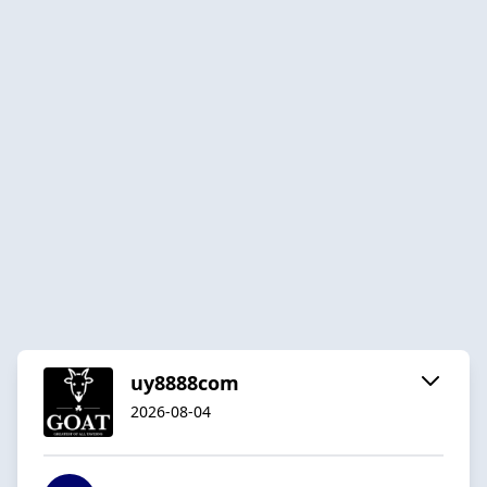
uy8888com
2026-08-04