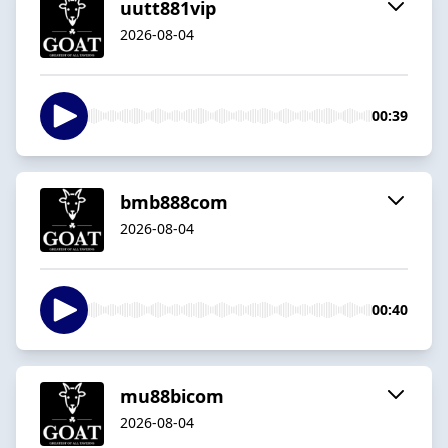
uutt881vip
2026-08-04
00:39
bmb888com
2026-08-04
00:40
mu88bicom
2026-08-04