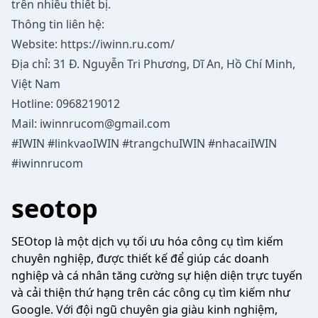
trên nhiều thiết bị.
Thông tin liên hệ:
Website:
https://iwinn.ru.com/
Địa chỉ: 31 Đ. Nguyễn Tri Phương, Dĩ An, Hồ Chí Minh,
Việt Nam
Hotline: 0968219012
Mail:
iwinnrucom@gmail.com
#IWIN #linkvaoIWIN #trangchuIWIN #nhacaiIWIN
#iwinnrucom
seotop
SEOtop là một dịch vụ tối ưu hóa công cụ tìm kiếm
chuyên nghiệp, được thiết kế để giúp các doanh
nghiệp và cá nhân tăng cường sự hiện diện trực tuyến
và cải thiện thứ hạng trên các công cụ tìm kiếm như
Google. Với đội ngũ chuyên gia giàu kinh nghiệm,