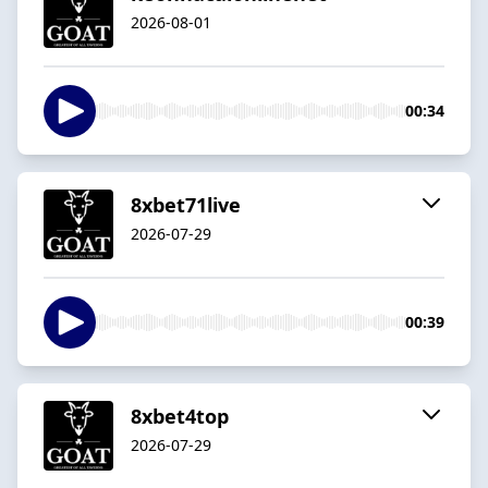
2026-08-01
00:34
8xbet71live
2026-07-29
00:39
8xbet4top
2026-07-29