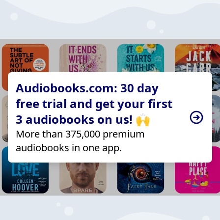
Audiobooks.com: 30 day
free trial and get your first
3 audiobooks on us! 🙌
More than 375,000 premium
audiobooks in one app.