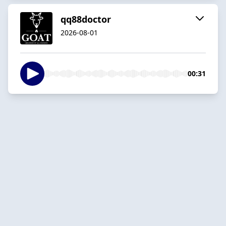
qq88doctor
2026-08-01
00:31