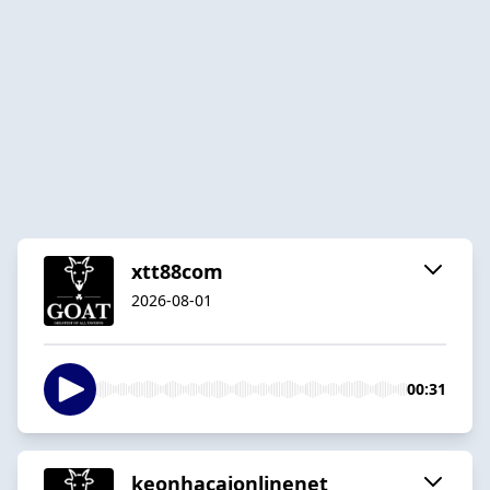
xtt88com
2026-08-01
00:31
keonhacaionlinenet