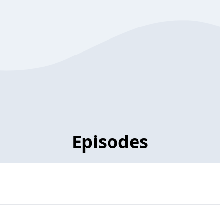
Episodes