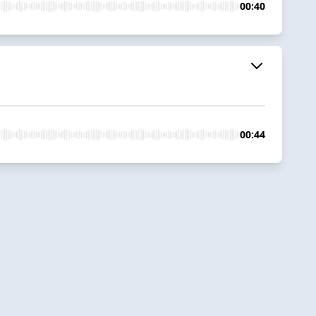
00:40
00:44