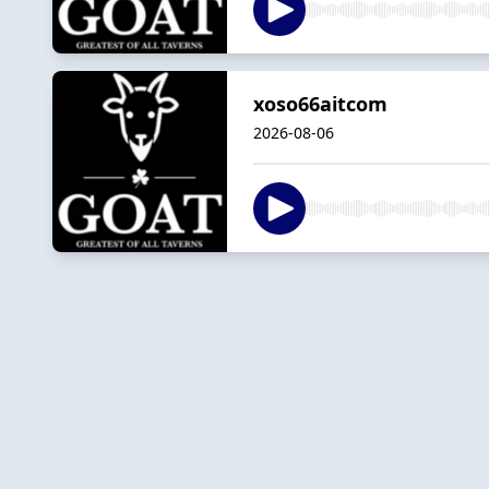
xoso66aitcom
2026-08-06