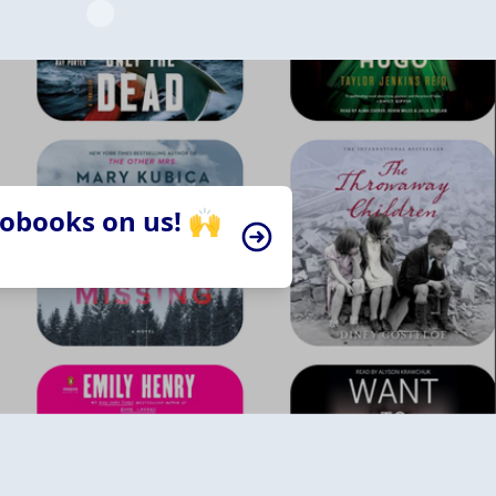
iobooks on us! 🙌