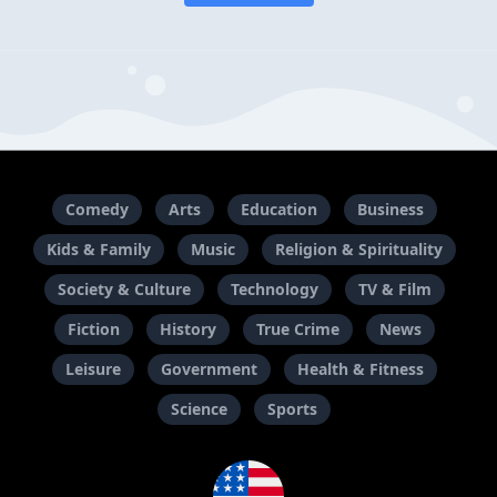
Comedy
Arts
Education
Business
Kids & Family
Music
Religion & Spirituality
Society & Culture
Technology
TV & Film
Fiction
History
True Crime
News
Leisure
Government
Health & Fitness
Science
Sports