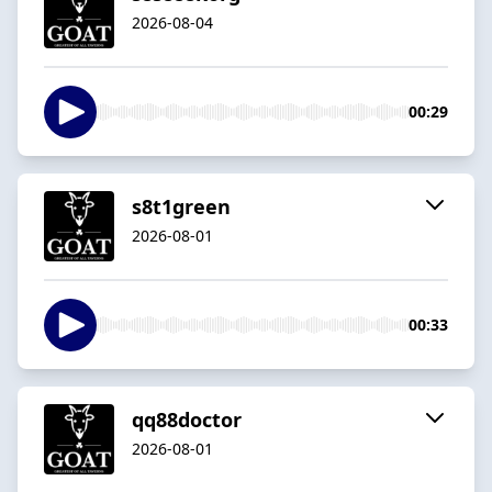
2026-08-04
00:29
s8t1green
2026-08-01
00:33
qq88doctor
2026-08-01