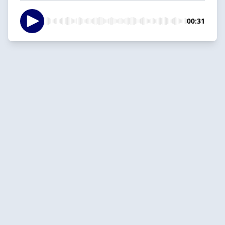
00:31