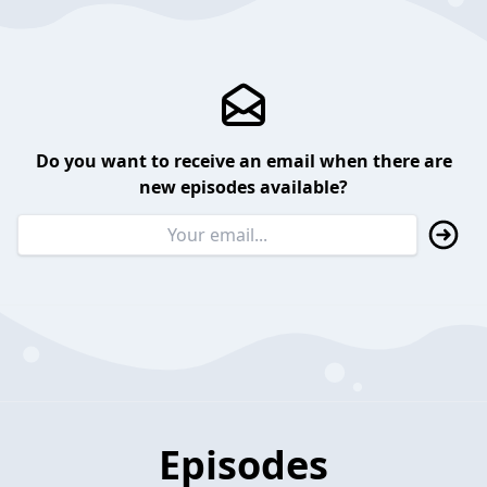
Do you want to receive an email when there are
new episodes available?
Episodes