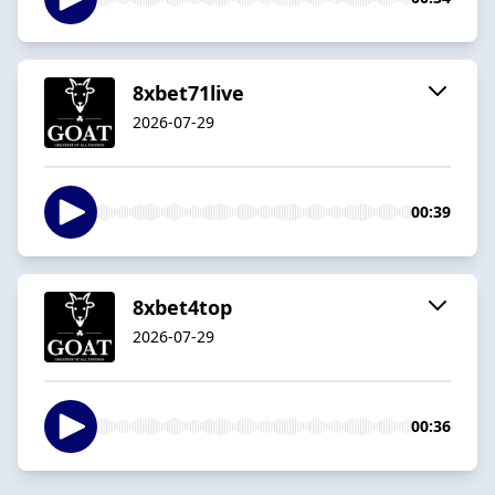
8xbet71live
2026-07-29
00:39
8xbet4top
2026-07-29
00:36