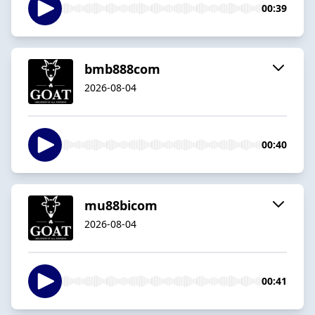
00:39
bmb888com
2026-08-04
00:40
mu88bicom
2026-08-04
00:41