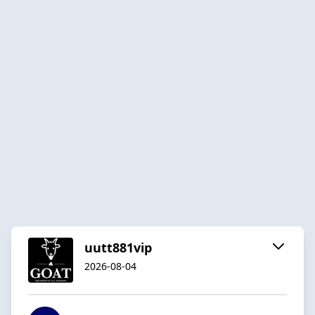
uutt881vip
2026-08-04