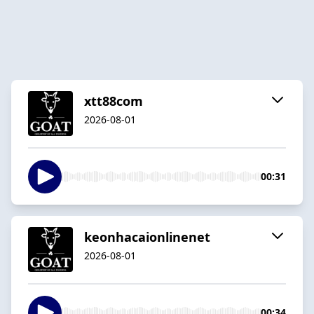
xtt88com
2026-08-01
00:31
keonhacaionlinenet
2026-08-01
00:34