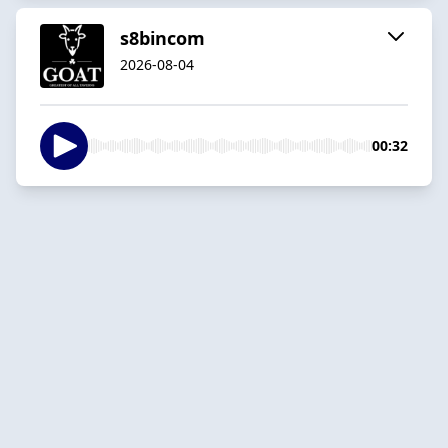
s8bincom
2026-08-04
00:32