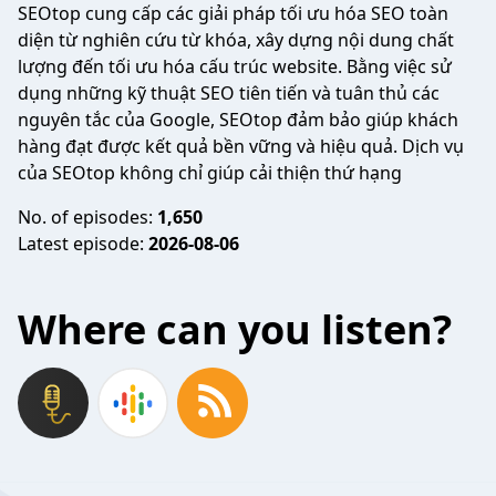
SEOtop cung cấp các giải pháp tối ưu hóa SEO toàn
diện từ nghiên cứu từ khóa, xây dựng nội dung chất
lượng đến tối ưu hóa cấu trúc website. Bằng việc sử
dụng những kỹ thuật SEO tiên tiến và tuân thủ các
nguyên tắc của Google, SEOtop đảm bảo giúp khách
hàng đạt được kết quả bền vững và hiệu quả. Dịch vụ
của SEOtop không chỉ giúp cải thiện thứ hạng
No. of episodes:
1,650
Latest episode:
2026-08-06
Where can you listen?