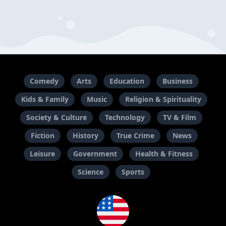
Comedy
Arts
Education
Business
Kids & Family
Music
Religion & Spirituality
Society & Culture
Technology
TV & Film
Fiction
History
True Crime
News
Leisure
Government
Health & Fitness
Science
Sports