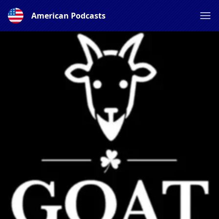
American Podcasts