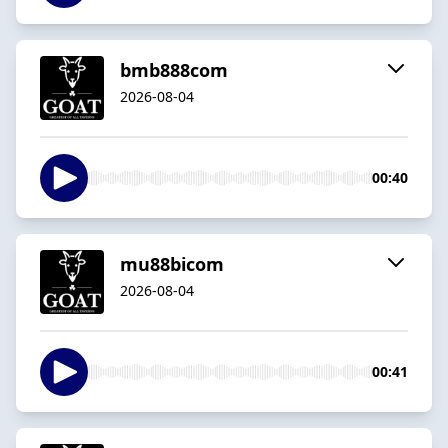
bmb888com
2026-08-04
00:40
mu88bicom
2026-08-04
00:41