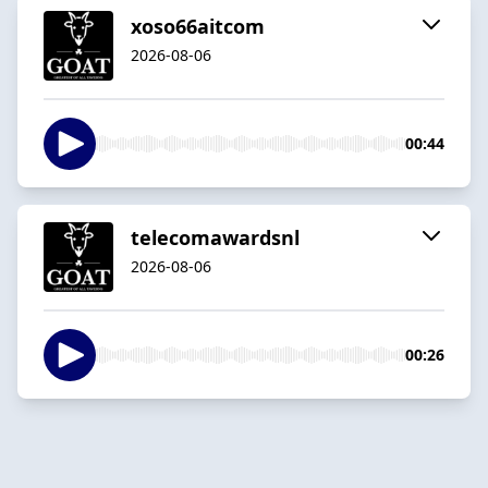
xoso66aitcom
2026-08-06
00:44
telecomawardsnl
2026-08-06
00:26