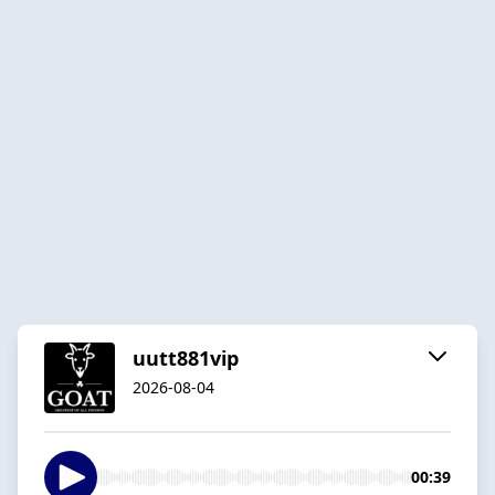
uutt881vip
2026-08-04
00:39