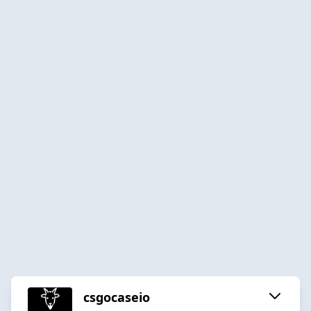
csgocaseio