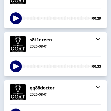
00:29
s8t1green
2026-08-01
00:33
qq88doctor
2026-08-01