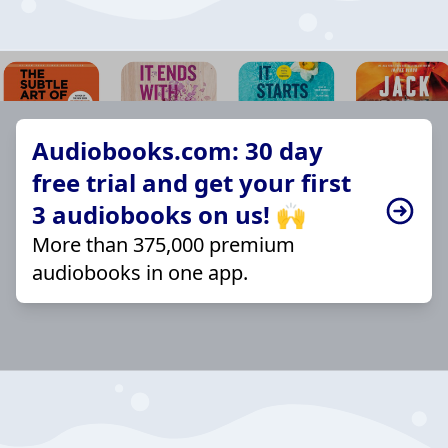
Audiobooks.com: 30 day
free trial and get your first
3 audiobooks on us! 🙌
More than 375,000 premium
audiobooks in one app.