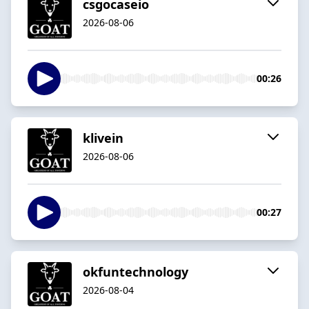
csgocaseio
2026-08-06
00:26
klivein
2026-08-06
00:27
okfuntechnology
2026-08-04