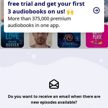
free trial and get your first
3 audiobooks on us! 🙌
More than 375,000 premium
audiobooks in one app.
Do you want to receive an email when there are
new episodes available?