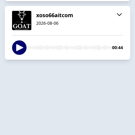
xoso66aitcom
2026-08-06
00:44