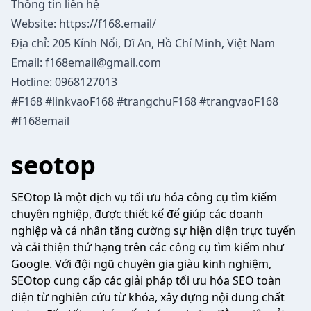
Thông tin liên hệ
Website:
https://f168.email/
Địa chỉ: 205 Kính Nổi, Dĩ An, Hồ Chí Minh, Việt Nam
Email:
f168email@gmail.com
Hotline: 0968127013
#F168 #linkvaoF168 #trangchuF168 #trangvaoF168
#f168email
seotop
SEOtop là một dịch vụ tối ưu hóa công cụ tìm kiếm
chuyên nghiệp, được thiết kế để giúp các doanh
nghiệp và cá nhân tăng cường sự hiện diện trực tuyến
và cải thiện thứ hạng trên các công cụ tìm kiếm như
Google. Với đội ngũ chuyên gia giàu kinh nghiệm,
SEOtop cung cấp các giải pháp tối ưu hóa SEO toàn
diện từ nghiên cứu từ khóa, xây dựng nội dung chất