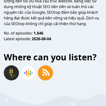
lượng đến tối ưu hóa cấu trúc website. Bằng việc sử
dụng những kỹ thuật SEO tiên tiến và tuân thủ các
nguyên tắc của Google, SEOtop đảm bảo giúp khách
hàng đạt được kết quả bền vững và hiệu quả. Dịch vụ
của SEOtop không chỉ giúp cải thiện thứ hạng
No. of episodes:
1,646
Latest episode:
2026-08-04
Where can you listen?