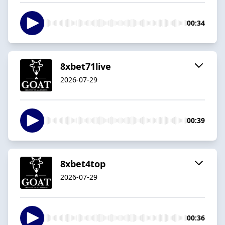
00:34
8xbet71live
2026-07-29
00:39
8xbet4top
2026-07-29
00:36