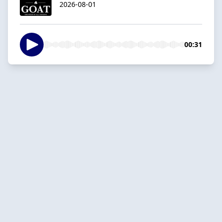
2026-08-01
00:31