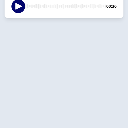
00:36