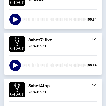
2026-08-01
00:34
8xbet71live
2026-07-29
00:39
8xbet4top
2026-07-29