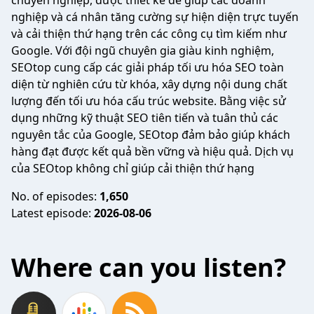
chuyên nghiệp, được thiết kế để giúp các doanh
nghiệp và cá nhân tăng cường sự hiện diện trực tuyến
và cải thiện thứ hạng trên các công cụ tìm kiếm như
Google. Với đội ngũ chuyên gia giàu kinh nghiệm,
SEOtop cung cấp các giải pháp tối ưu hóa SEO toàn
diện từ nghiên cứu từ khóa, xây dựng nội dung chất
lượng đến tối ưu hóa cấu trúc website. Bằng việc sử
dụng những kỹ thuật SEO tiên tiến và tuân thủ các
nguyên tắc của Google, SEOtop đảm bảo giúp khách
hàng đạt được kết quả bền vững và hiệu quả. Dịch vụ
của SEOtop không chỉ giúp cải thiện thứ hạng
No. of episodes:
1,650
Latest episode:
2026-08-06
Where can you listen?