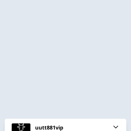
uutt881vip