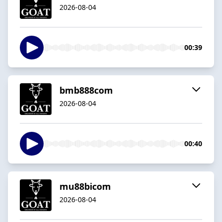
2026-08-04
00:39
bmb888com
2026-08-04
00:40
mu88bicom
2026-08-04