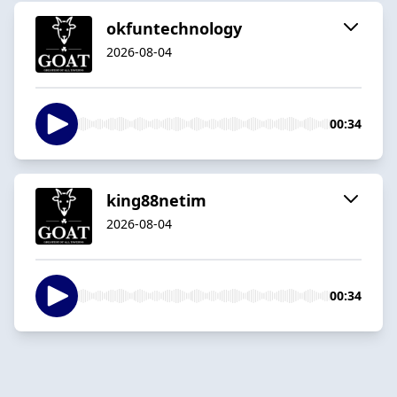
okfuntechnology
2026-08-04
00:34
king88netim
2026-08-04
00:34