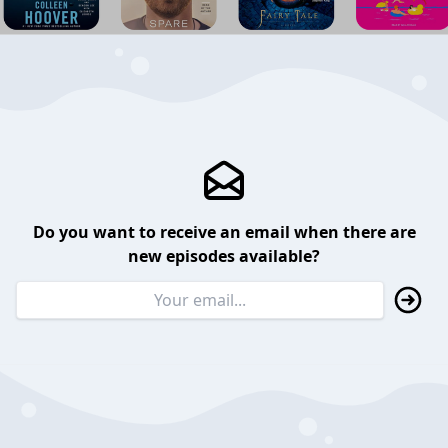
Do you want to receive an email when there are
new episodes available?