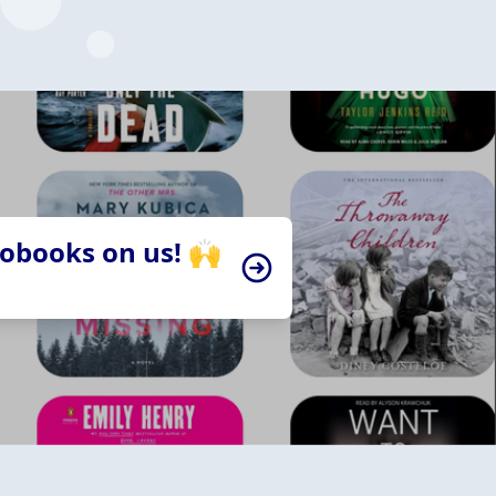
iobooks on us! 🙌