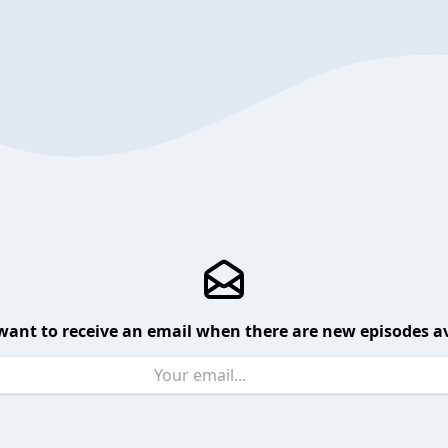
want to receive an email when there are new episodes av