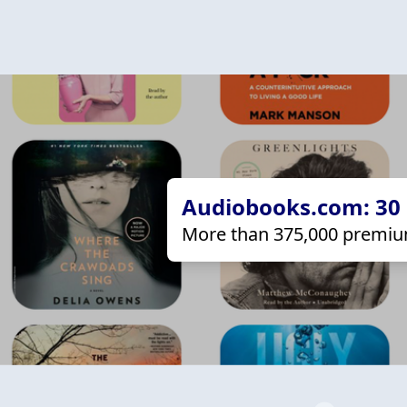
Audiobooks.com: 30 d
More than 375,000 premiu