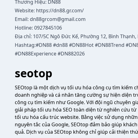
Thương Hiệu: DN88
Website:
https://dn88.gr.com/
Email:
dn88grcom@gmail.com
Hotline: 0927845106
Địa chỉ: 107/5C Ngô Đức Kế, Phường 12, Bình Thạnh,
Hashtag:#DN88 #dn88 #DN88Hot #DN88Trend #DN8
#DN88Experience #DN882026
seotop
SEOtop là một dịch vụ tối ưu hóa công cụ tìm kiếm c
doanh nghiệp và cá nhân tăng cường sự hiện diện trự
công cụ tìm kiếm như Google. Với đội ngũ chuyên gi
giải pháp tối ưu hóa SEO toàn diện từ nghiên cứu t
tối ưu hóa cấu trúc website. Bằng việc sử dụng những
nguyên tắc của Google, SEOtop đảm bảo giúp khách 
quả. Dịch vụ của SEOtop không chỉ giúp cải thiện th