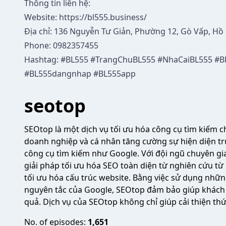
Thông tin liên hệ:
Website:
https://bl555.business/
Địa chỉ: 136 Nguyễn Tư Giản, Phường 12, Gò Vấp, Hồ
Phone: 0982357455
Hashtag: #BL555 #TrangChuBL555 #NhaCaiBL555 #B
#BL555dangnhap #BL555app
seotop
SEOtop là một dịch vụ tối ưu hóa công cụ tìm kiếm c
doanh nghiệp và cá nhân tăng cường sự hiện diện trự
công cụ tìm kiếm như Google. Với đội ngũ chuyên gi
giải pháp tối ưu hóa SEO toàn diện từ nghiên cứu t
tối ưu hóa cấu trúc website. Bằng việc sử dụng những
nguyên tắc của Google, SEOtop đảm bảo giúp khách 
quả. Dịch vụ của SEOtop không chỉ giúp cải thiện th
No. of episodes:
1,651