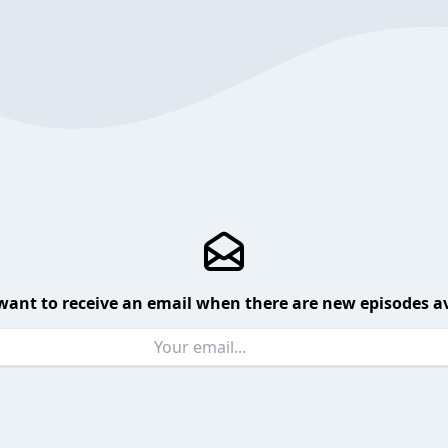
want to receive an email when there are new episodes av