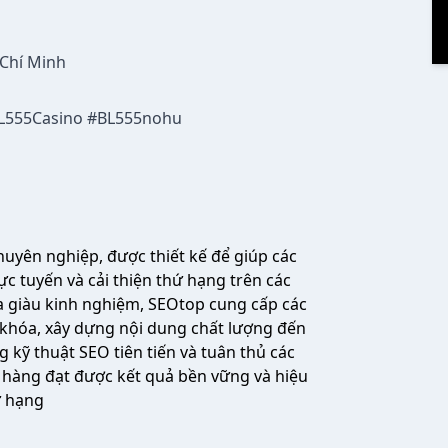
 Chí Minh
L555Casino #BL555nohu
huyên nghiệp, được thiết kế để giúp các
c tuyến và cải thiện thứ hạng trên các
a giàu kinh nghiệm, SEOtop cung cấp các
ừ khóa, xây dựng nội dung chất lượng đến
 kỹ thuật SEO tiên tiến và tuân thủ các
hàng đạt được kết quả bền vững và hiệu
ứ hạng