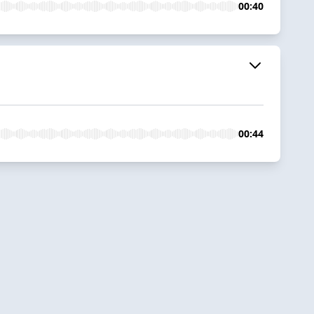
00:40
00:44