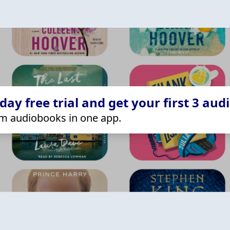
ay free trial and get your first 3 aud
m audiobooks in one app.