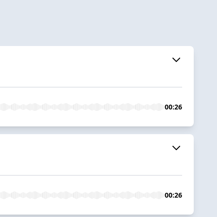
00:26
00:26