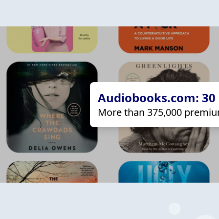
Audiobooks.com: 30 d
More than 375,000 premiu