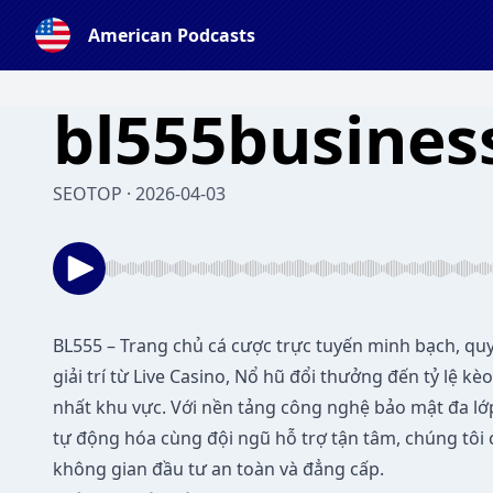
American Podcasts
bl555busines
SEOTOP · 2026-04-03
BL555
– Trang chủ cá cược trực tuyến minh bạch, quy
giải trí từ Live Casino, Nổ hũ đổi thưởng đến tỷ lệ kè
nhất khu vực. Với nền tảng công nghệ bảo mật đa lớ
tự động hóa cùng đội ngũ hỗ trợ tận tâm, chúng tôi
không gian đầu tư an toàn và đẳng cấp.