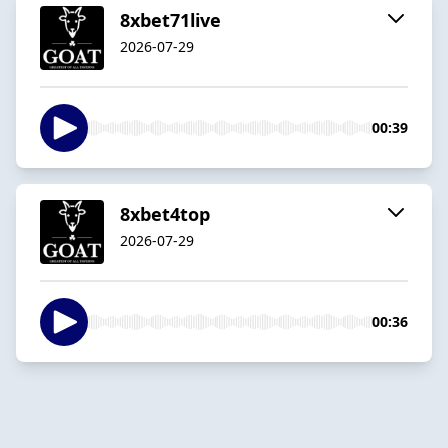
8xbet71live
2026-07-29
00:39
8xbet4top
2026-07-29
00:36