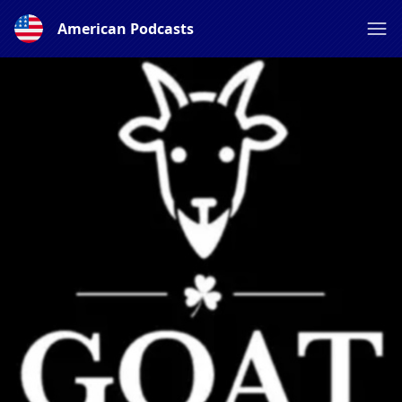
American Podcasts