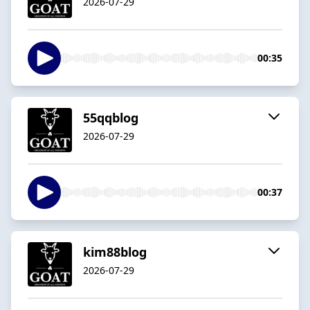
2026-07-29
00:35
55qqblog
2026-07-29
00:37
kim88blog
2026-07-29