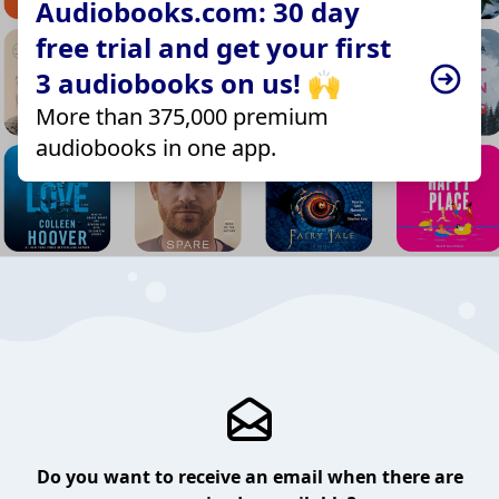
Audiobooks.com: 30 day
free trial and get your first
3 audiobooks on us! 🙌
More than 375,000 premium
audiobooks in one app.
Do you want to receive an email when there are