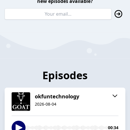
new episodes available?
Episodes
okfuntechnology
2026-08-04
00:34