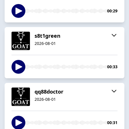
00:29
s8t1green
2026-08-01
00:33
qq88doctor
2026-08-01
00:31