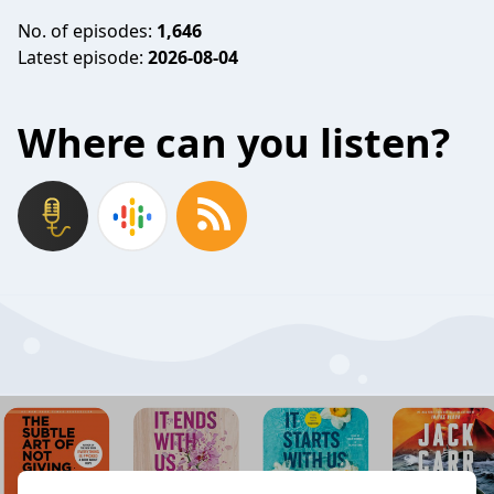
No. of episodes:
1,646
Latest episode:
2026-08-04
Where can you listen?