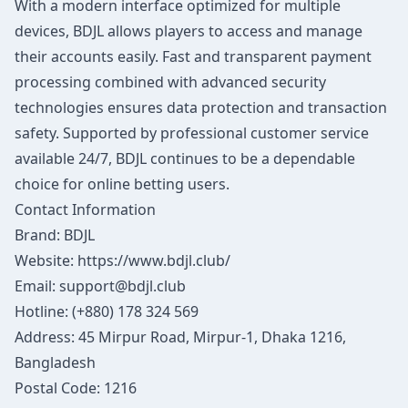
With a modern interface optimized for multiple
devices, BDJL allows players to access and manage
their accounts easily. Fast and transparent payment
processing combined with advanced security
technologies ensures data protection and transaction
safety. Supported by professional customer service
available 24/7, BDJL continues to be a dependable
choice for online betting users.
Contact Information
Brand: BDJL
Website:
https://www.bdjl.club/
Email:
support@bdjl.club
Hotline: (+880) 178 324 569
Address: 45 Mirpur Road, Mirpur-1, Dhaka 1216,
Bangladesh
Postal Code: 1216