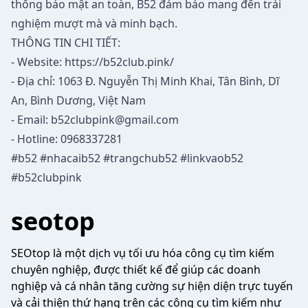
thống bảo mật an toàn, B52 đảm bảo mang đến trải
nghiệm mượt mà và minh bạch.
THÔNG TIN CHI TIẾT:
- Website:
https://b52club.pink/
- Địa chỉ: 1063 Đ. Nguyễn Thị Minh Khai, Tân Bình, Dĩ
An, Bình Dương, Việt Nam
- Email:
b52clubpink@gmail.com
- Hotline: 0968337281
#b52 #nhacaib52 #trangchub52 #linkvaob52
#b52clubpink
seotop
SEOtop là một dịch vụ tối ưu hóa công cụ tìm kiếm
chuyên nghiệp, được thiết kế để giúp các doanh
nghiệp và cá nhân tăng cường sự hiện diện trực tuyến
và cải thiện thứ hạng trên các công cụ tìm kiếm như