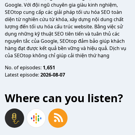
Google. Với đội ngũ chuyên gia giàu kinh nghiệm,
SEOtop cung cấp các giải pháp tối ưu hóa SEO toàn
diện từ nghiên cứu từ khóa, xây dựng nội dung chất
lượng đến tối ưu hóa cấu trúc website. Bằng việc sử
dụng những kỹ thuật SEO tiên tiến và tuân thủ các
nguyên tắc của Google, SEOtop đảm bảo giúp khách
hàng đạt được kết quả bền vững và hiệu quả. Dịch vụ
của SEOtop không chỉ giúp cải thiện thứ hạng
No. of episodes:
1,651
Latest episode:
2026-08-07
Where can you listen?