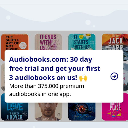
Audiobooks.com: 30 day
free trial and get your first
3 audiobooks on us! 🙌
More than 375,000 premium
audiobooks in one app.