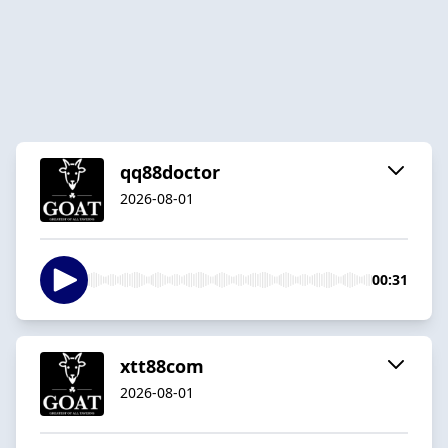
qq88doctor
2026-08-01
00:31
xtt88com
2026-08-01