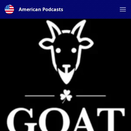
American Podcasts