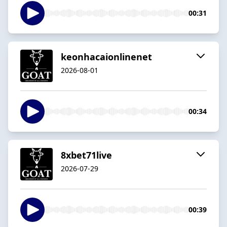
00:31
keonhacaionlinenet
2026-08-01
00:34
8xbet71live
2026-07-29
00:39