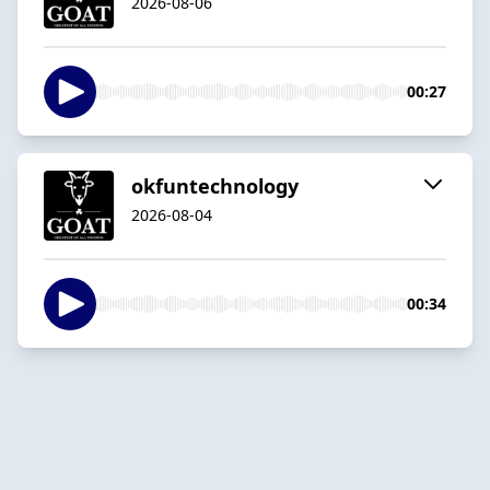
2026-08-06
00:27
okfuntechnology
2026-08-04
00:34