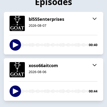
Episodes
bl555enterprises
2026-08-07
00:40
xoso66aitcom
2026-08-06
00:44