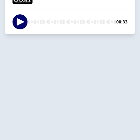
00:33