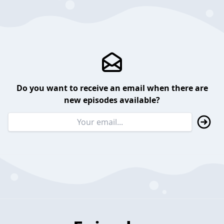
Do you want to receive an email when there are
new episodes available?