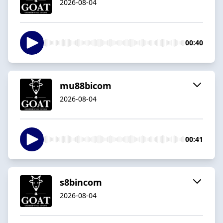
2026-08-04
00:40
mu88bicom
2026-08-04
00:41
s8bincom
2026-08-04