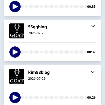
00:35
55qqblog
2026-07-29
00:37
kim88blog
2026-07-29
00:26