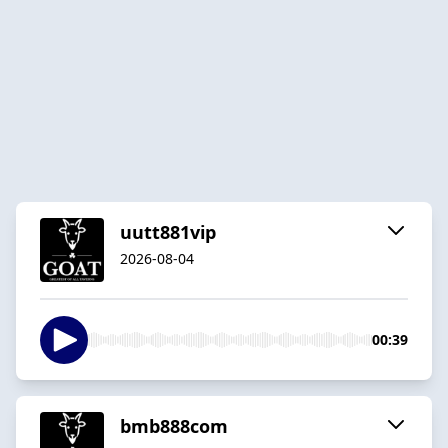
uutt881vip
2026-08-04
00:39
bmb888com