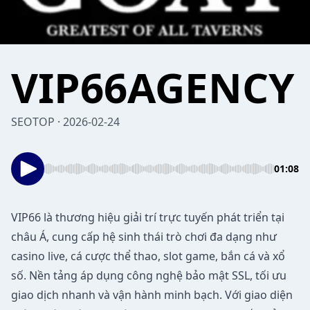
VIP66AGENCY
SEOTOP · 2026-02-24
01:08
VIP66
là thương hiệu giải trí trực tuyến phát triển tại
châu Á, cung cấp hệ sinh thái trò chơi đa dạng như
casino live, cá cược thể thao, slot game, bắn cá và xổ
số. Nền tảng áp dụng công nghệ bảo mật SSL, tối ưu
giao dịch nhanh và vận hành minh bạch. Với giao diện