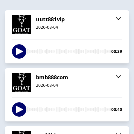
uutt881vip
2026-08-04
00:39
bmb888com
2026-08-04
00:40