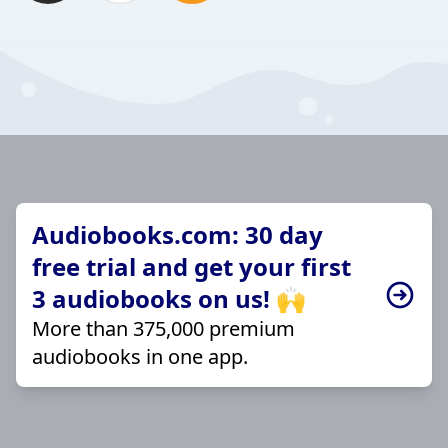
Audiobooks.com: 30 day
free trial and get your first
3 audiobooks on us! 🙌
More than 375,000 premium
audiobooks in one app.