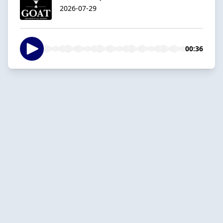
2026-07-29
00:36