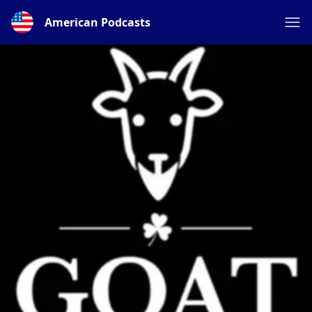
American Podcasts