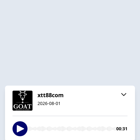
xtt88com
2026-08-01
00:31