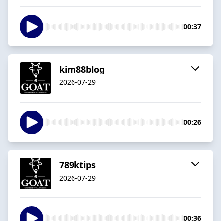
00:37
kim88blog
2026-07-29
00:26
789ktips
2026-07-29
00:36