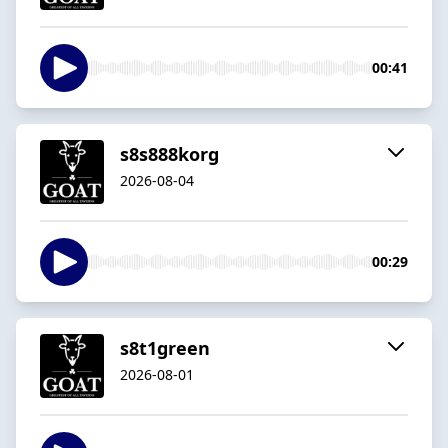
00:41
s8s888korg
2026-08-04
00:29
s8t1green
2026-08-01