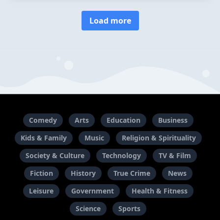
Load more
Comedy
Arts
Education
Business
Kids & Family
Music
Religion & Spirituality
Society & Culture
Technology
TV & Film
Fiction
History
True Crime
News
Leisure
Government
Health & Fitness
Science
Sports