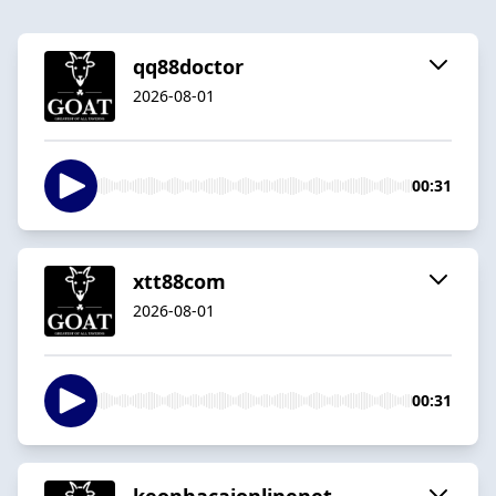
qq88doctor
2026-08-01
00:31
xtt88com
2026-08-01
00:31
keonhacaionlinenet