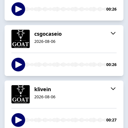
00:26
csgocaseio
2026-08-06
00:26
klivein
2026-08-06
00:27