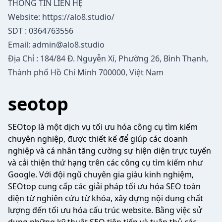
THÔNG TIN LIÊN HỆ
Website:
https://alo8.studio/
SDT : 0364763556
Email:
admin@alo8.studio
Địa Chỉ : 184/84 Đ. Nguyễn Xí, Phường 26, Bình Thạnh,
Thành phố Hồ Chí Minh 700000, Việt Nam
seotop
SEOtop là một dịch vụ tối ưu hóa công cụ tìm kiếm
chuyên nghiệp, được thiết kế để giúp các doanh
nghiệp và cá nhân tăng cường sự hiện diện trực tuyến
và cải thiện thứ hạng trên các công cụ tìm kiếm như
Google. Với đội ngũ chuyên gia giàu kinh nghiệm,
SEOtop cung cấp các giải pháp tối ưu hóa SEO toàn
diện từ nghiên cứu từ khóa, xây dựng nội dung chất
lượng đến tối ưu hóa cấu trúc website. Bằng việc sử