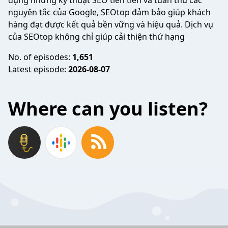
dụng những kỹ thuật SEO tiên tiến và tuân thủ các
nguyên tắc của Google, SEOtop đảm bảo giúp khách
hàng đạt được kết quả bền vững và hiệu quả. Dịch vụ
của SEOtop không chỉ giúp cải thiện thứ hạng
No. of episodes:
1,651
Latest episode:
2026-08-07
Where can you listen?