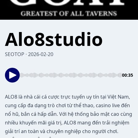
Alo8studio
SEOTOP · 2026-02-20
00:35
ALO8
là nhà cái cá cược trực tuyến uy tín tại Việt Nam,
cung cấp đa dạng trò chơi từ thể thao, casino live đến
nổ hũ, bắn cá hấp dẫn. Với hệ thống bảo mật cao cùng
nhiều khuyến mãi giá trị, ALO8 mang đến trải nghiệm
giải trí an toàn và chuyên nghiệp cho người chơi.