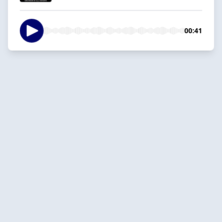
00:41