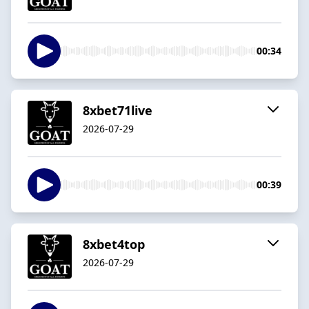
00:34
8xbet71live
2026-07-29
00:39
8xbet4top
2026-07-29