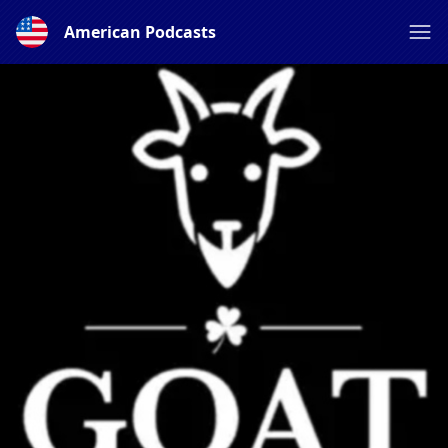
American Podcasts