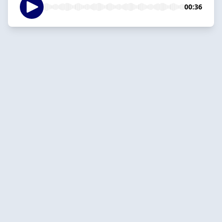
00:36