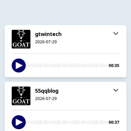
gtwintech
2026-07-29
00:35
55qqblog
2026-07-29
00:37