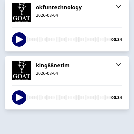
okfuntechnology
2026-08-04
00:34
king88netim
2026-08-04
00:34