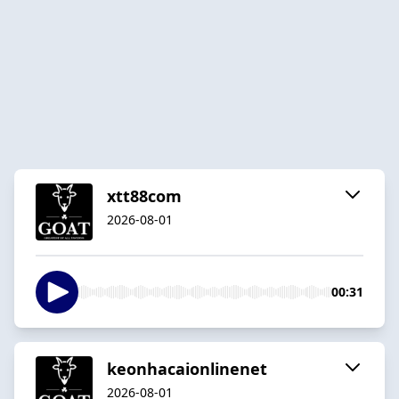
xtt88com
2026-08-01
00:31
keonhacaionlinenet
2026-08-01