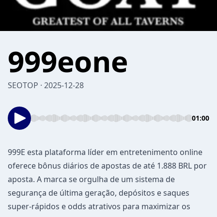
999eone
SEOTOP · 2025-12-28
01:00
999E
esta plataforma líder em entretenimento online
oferece bônus diários de apostas de até 1.888 BRL por
aposta. A marca se orgulha de um sistema de
segurança de última geração, depósitos e saques
super-rápidos e odds atrativos para maximizar os