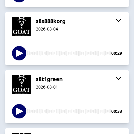
s8s888korg
2026-08-04
00:29
s8t1green
2026-08-01
00:33