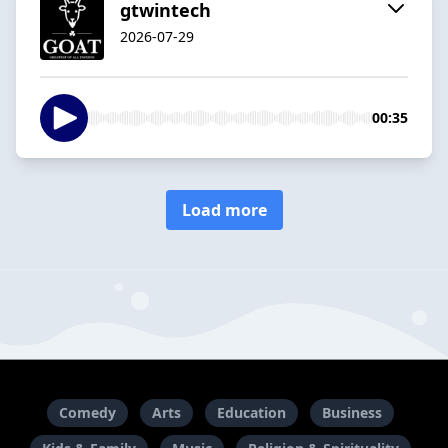
gtwintech
2026-07-29
00:35
Load more
Comedy
Arts
Education
Business