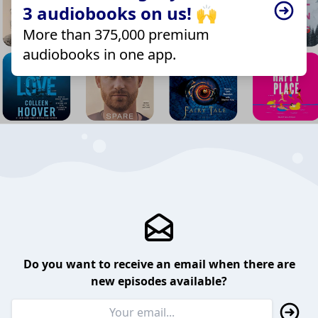
3 audiobooks on us! 🙌
More than 375,000 premium
audiobooks in one app.
Do you want to receive an email when there are
new episodes available?