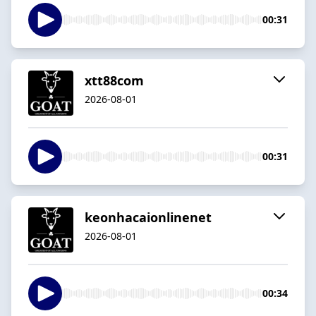
00:31
xtt88com
2026-08-01
00:31
keonhacaionlinenet
2026-08-01
00:34