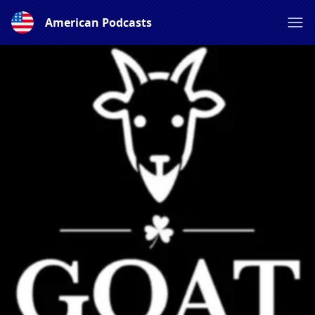
American Podcasts