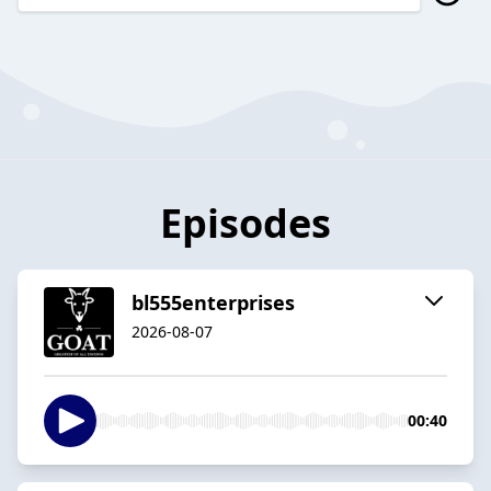
Episodes
bl555enterprises
2026-08-07
00:40