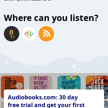
Where can you listen?
Audiobooks.com: 30 day
free trial and get your first