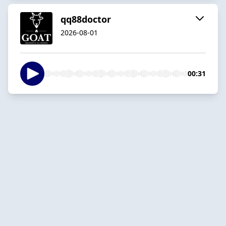
qq88doctor
2026-08-01
00:31