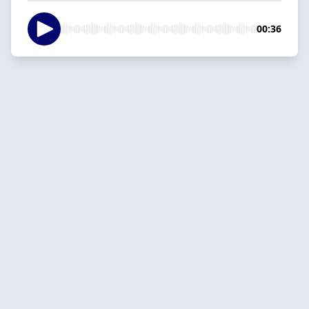
00:36