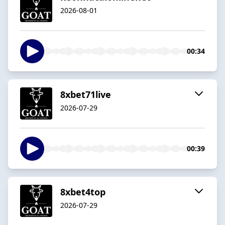
2026-08-01
00:34
8xbet71live
2026-07-29
00:39
8xbet4top
2026-07-29