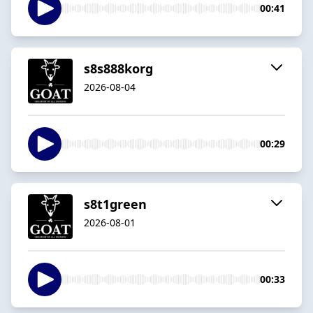
00:41
s8s888korg
2026-08-04
00:29
s8t1green
2026-08-01
00:33