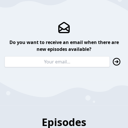
Do you want to receive an email when there are
new episodes available?
Episodes