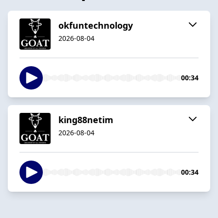
okfuntechnology
2026-08-04
00:34
king88netim
2026-08-04
00:34