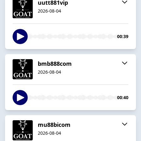
uutt881vip
2026-08-04
00:39
bmb888com
2026-08-04
00:40
mu88bicom
2026-08-04