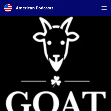
American Podcasts