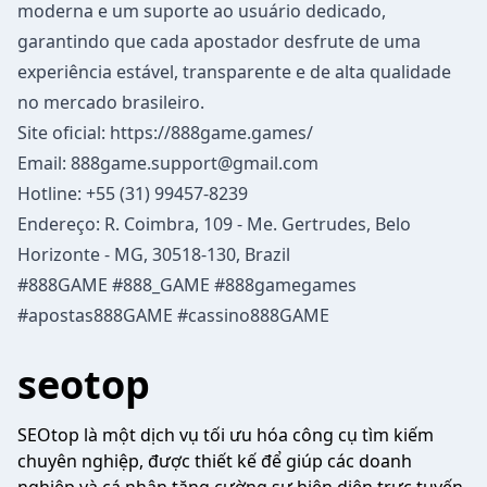
moderna e um suporte ao usuário dedicado,
garantindo que cada apostador desfrute de uma
experiência estável, transparente e de alta qualidade
no mercado brasileiro.
Site oficial:
https://888game.games/
Email:
888game.support@gmail.com
Hotline: +55 (31) 99457-8239
Endereço: R. Coimbra, 109 - Me. Gertrudes, Belo
Horizonte - MG, 30518-130, Brazil
#888GAME #888_GAME #888gamegames
#apostas888GAME #cassino888GAME
seotop
SEOtop là một dịch vụ tối ưu hóa công cụ tìm kiếm
chuyên nghiệp, được thiết kế để giúp các doanh