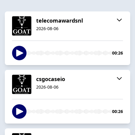
telecomawardsnl
2026-08-06
00:26
csgocaseio
2026-08-06
00:26