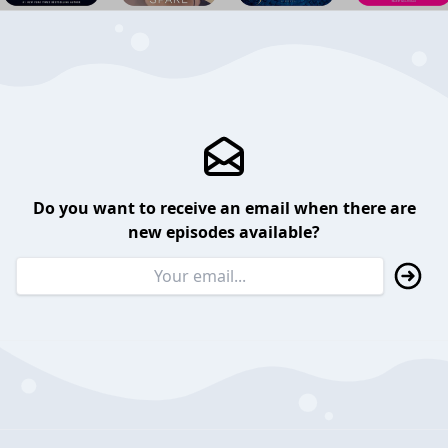
Do you want to receive an email when there are
new episodes available?