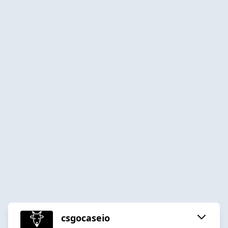
csgocaseio