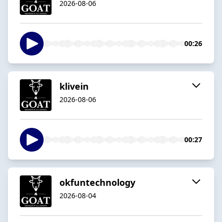
2026-08-06
00:26
klivein
2026-08-06
00:27
okfuntechnology
2026-08-04