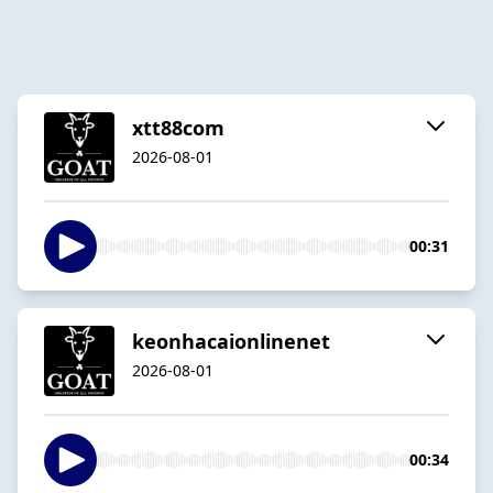
xtt88com
2026-08-01
00:31
keonhacaionlinenet
2026-08-01
00:34