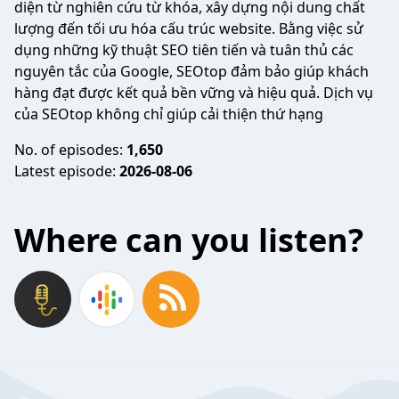
diện từ nghiên cứu từ khóa, xây dựng nội dung chất
lượng đến tối ưu hóa cấu trúc website. Bằng việc sử
dụng những kỹ thuật SEO tiên tiến và tuân thủ các
nguyên tắc của Google, SEOtop đảm bảo giúp khách
hàng đạt được kết quả bền vững và hiệu quả. Dịch vụ
của SEOtop không chỉ giúp cải thiện thứ hạng
No. of episodes:
1,650
Latest episode:
2026-08-06
Where can you listen?