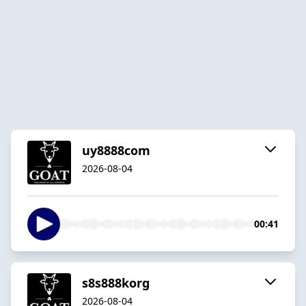
uy8888com
2026-08-04
00:41
s8s888korg
2026-08-04