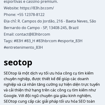
esportivas e cassino premium.
Website:
https://83h.br.com/
Phone: +55 12378-8122
Địa chỉ: R. Campos do Jordão, 216 - Baeta Neves, São
Bernardo do Campo - SP, 13408-245, Brazil
Email: contact@83hbrcom
Tags: #83H #83_H #83hbrcom #esporte_83H
#entretenimento_83H
seotop
SEOtop là một dịch vụ tối ưu hóa công cụ tìm kiếm
chuyên nghiệp, được thiết kế để giúp các doanh
nghiệp và cá nhân tăng cường sự hiện diện trực tuyến
và cải thiện thứ hạng trên các công cụ tìm kiếm như
Google. Với đội ngũ chuyên gia giàu kinh nghiệm,
SEOtop cung cấp các giải pháp tối ưu hóa SEO toàn