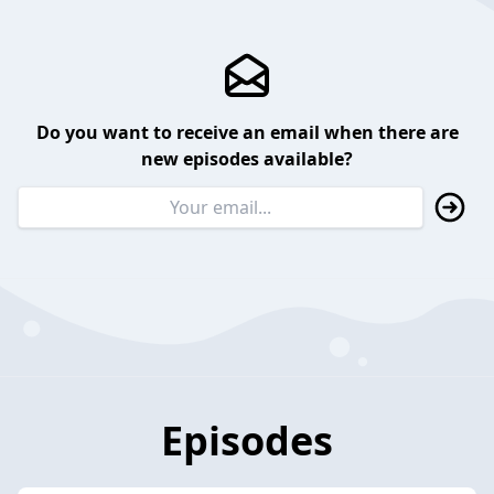
Do you want to receive an email when there are
new episodes available?
Episodes