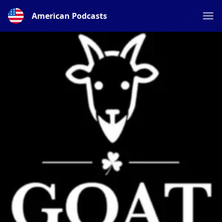
American Podcasts