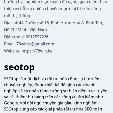
hướng trải nghiệm trực tuyến đa dạng, giao diện thân
thiện và hỗ trợ nhiều chuyên mục giải trí trên cùng
một hệ thống.
Địa chỉ: 44 Đường số 18, Bình Hưng Hoà A, Bình Tân,
Hồ Chí Minh, Việt Nam
Điện thoại: 0912557226
Email:
78winis@gmail.com
Website:
https://78win.is/
seotop
SEOtop là một dịch vụ tối ưu hóa công cụ tìm kiếm
chuyên nghiệp, được thiết kế để giúp các doanh
nghiệp và cá nhân tăng cường sự hiện diện trực tuyến
và cải thiện thứ hạng trên các công cụ tìm kiếm như
Google. Với đội ngũ chuyên gia giàu kinh nghiệm,
SEOtop cung cấp các giải pháp tối ưu hóa SEO toàn