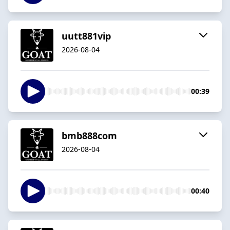
uutt881vip
2026-08-04
00:39
bmb888com
2026-08-04
00:40