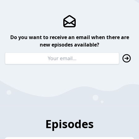
Do you want to receive an email when there are
new episodes available?
Episodes