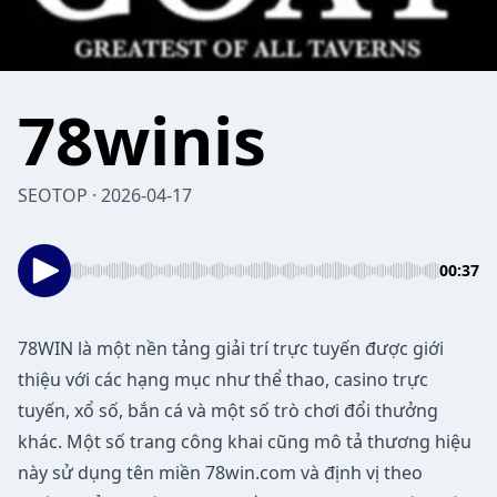
78winis
SEOTOP · 2026-04-17
00:37
78WIN
là một nền tảng giải trí trực tuyến được giới
thiệu với các hạng mục như thể thao, casino trực
tuyến, xổ số, bắn cá và một số trò chơi đổi thưởng
khác. Một số trang công khai cũng mô tả thương hiệu
này sử dụng tên miền 78win.com và định vị theo