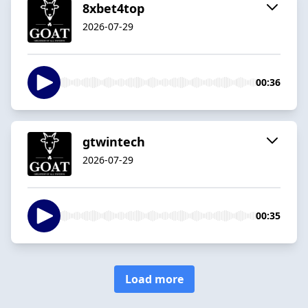
8xbet4top
2026-07-29
00:36
gtwintech
2026-07-29
00:35
Load more