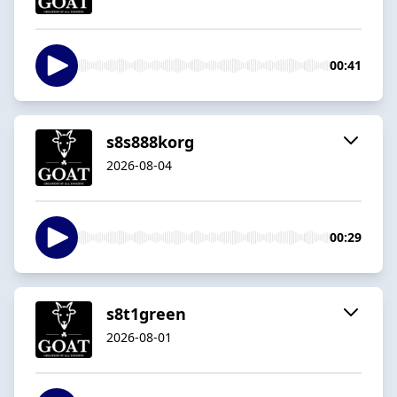
00:41
s8s888korg
2026-08-04
00:29
s8t1green
2026-08-01