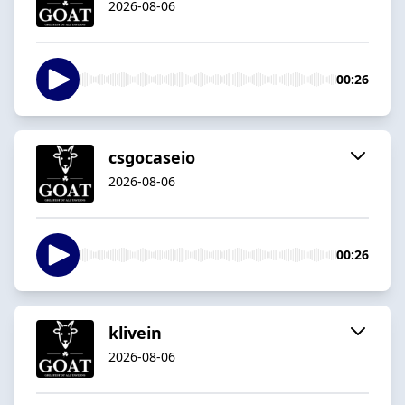
2026-08-06
00:26
csgocaseio
2026-08-06
00:26
klivein
2026-08-06