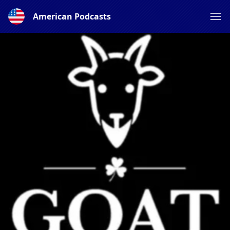
American Podcasts