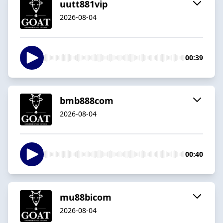
uutt881vip
2026-08-04
00:39
bmb888com
2026-08-04
00:40
mu88bicom
2026-08-04