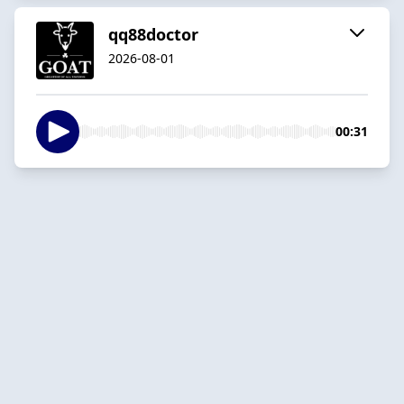
qq88doctor
2026-08-01
00:31