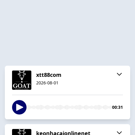
xtt88com
2026-08-01
00:31
keonhacaionlinenet