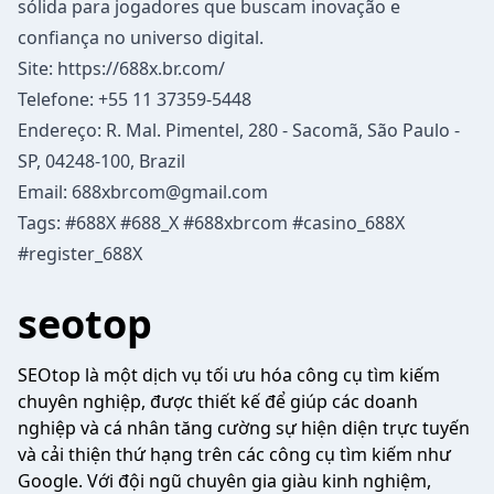
sólida para jogadores que buscam inovação e
confiança no universo digital.
Site:
https://688x.br.com/
Telefone: +55 11 37359-5448
Endereço: R. Mal. Pimentel, 280 - Sacomã, São Paulo -
SP, 04248-100, Brazil
Email:
688xbrcom@gmail.com
Tags: #688X #688_X #688xbrcom #casino_688X
#register_688X
seotop
SEOtop là một dịch vụ tối ưu hóa công cụ tìm kiếm
chuyên nghiệp, được thiết kế để giúp các doanh
nghiệp và cá nhân tăng cường sự hiện diện trực tuyến
và cải thiện thứ hạng trên các công cụ tìm kiếm như
Google. Với đội ngũ chuyên gia giàu kinh nghiệm,