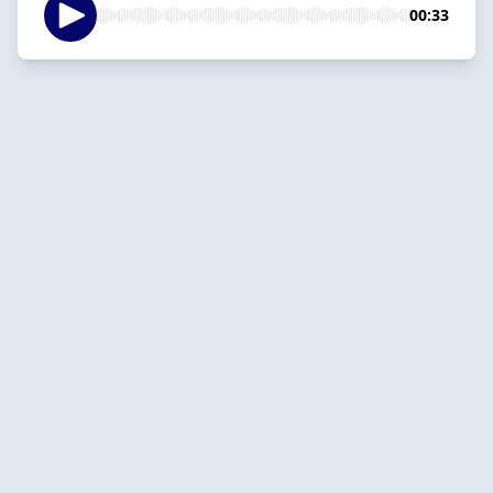
00:33