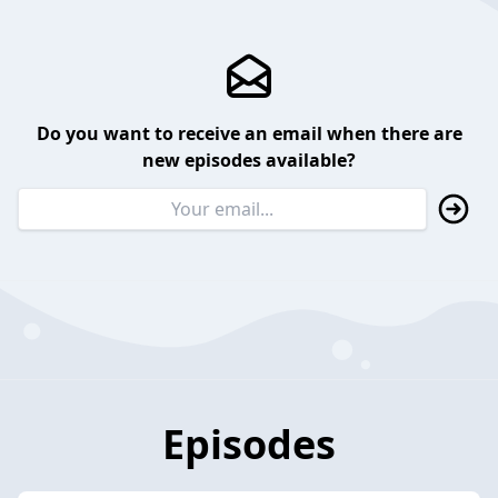
Do you want to receive an email when there are
new episodes available?
Episodes