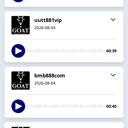
uutt881vip
2026-08-04
00:39
bmb888com
2026-08-04
00:40