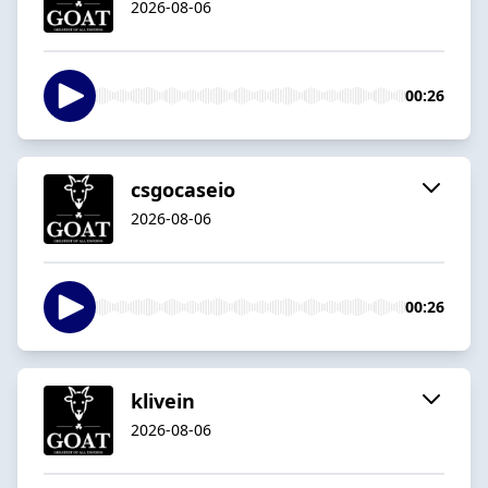
2026-08-06
00:26
csgocaseio
2026-08-06
00:26
klivein
2026-08-06