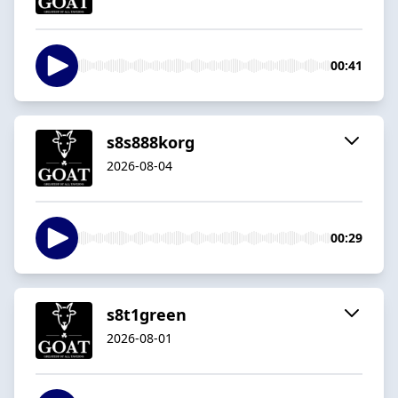
00:41
s8s888korg
2026-08-04
00:29
s8t1green
2026-08-01