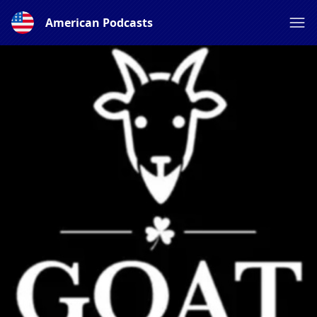
American Podcasts