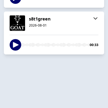
s8t1green
2026-08-01
00:33