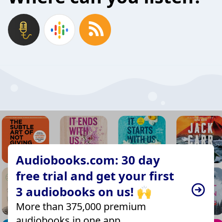
Audiobooks.com: 30 day
free trial and get your first
3 audiobooks on us! 🙌
More than 375,000 premium
audiobooks in one app.