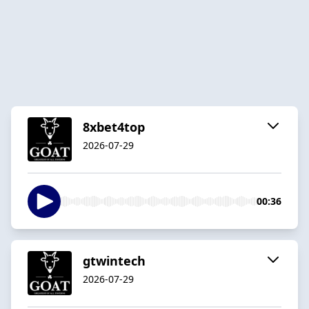
8xbet4top
2026-07-29
00:36
gtwintech
2026-07-29