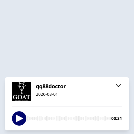
qq88doctor
2026-08-01
00:31