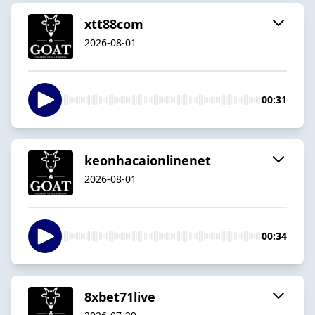
xtt88com
2026-08-01
00:31
keonhacaionlinenet
2026-08-01
00:34
8xbet71live