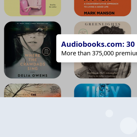
Audiobooks.com: 30 d
More than 375,000 premiu