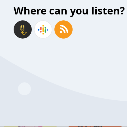
Where can you listen?