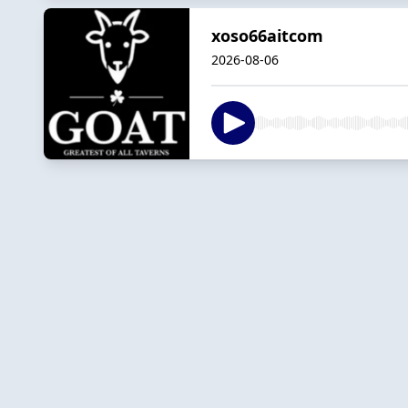
xoso66aitcom
2026-08-06