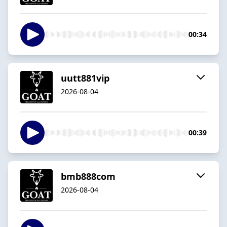
00:34
uutt881vip
2026-08-04
00:39
bmb888com
2026-08-04