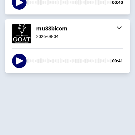
00:40
mu88bicom
2026-08-04
00:41