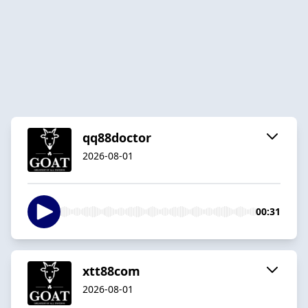
qq88doctor
2026-08-01
00:31
xtt88com
2026-08-01