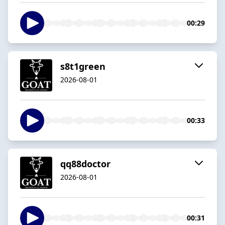
00:29
s8t1green
2026-08-01
00:33
qq88doctor
2026-08-01
00:31