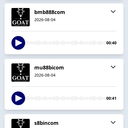
bmb888com
2026-08-04
00:40
mu88bicom
2026-08-04
00:41
s8bincom