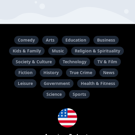
Comedy
Arts
Education
Business
Kids & Family
Music
Religion & Spirituality
Society & Culture
Technology
TV & Film
Fiction
History
True Crime
News
Leisure
Government
Health & Fitness
Science
Sports