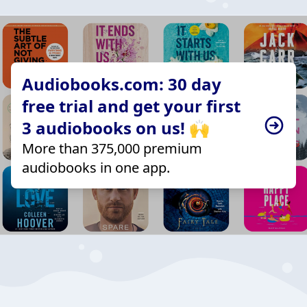
Audiobooks.com: 30 day
free trial and get your first
3 audiobooks on us! 🙌
More than 375,000 premium
audiobooks in one app.