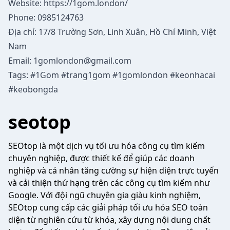
Website:
https://1gom.london/
Phone: 0985124763
Địa chỉ: 17/8 Trường Sơn, Linh Xuân, Hồ Chí Minh, Việt
Nam
Email:
1gomlondon@gmail.com
Tags: #1Gom #trang1gom #1gomlondon #keonhacai
#keobongda
seotop
SEOtop là một dịch vụ tối ưu hóa công cụ tìm kiếm
chuyên nghiệp, được thiết kế để giúp các doanh
nghiệp và cá nhân tăng cường sự hiện diện trực tuyến
và cải thiện thứ hạng trên các công cụ tìm kiếm như
Google. Với đội ngũ chuyên gia giàu kinh nghiệm,
SEOtop cung cấp các giải pháp tối ưu hóa SEO toàn
diện từ nghiên cứu từ khóa, xây dựng nội dung chất