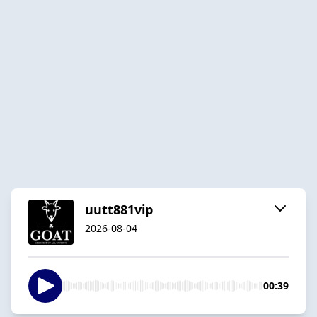
uutt881vip
2026-08-04
00:39