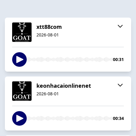
xtt88com
2026-08-01
00:31
keonhacaionlinenet
2026-08-01
00:34