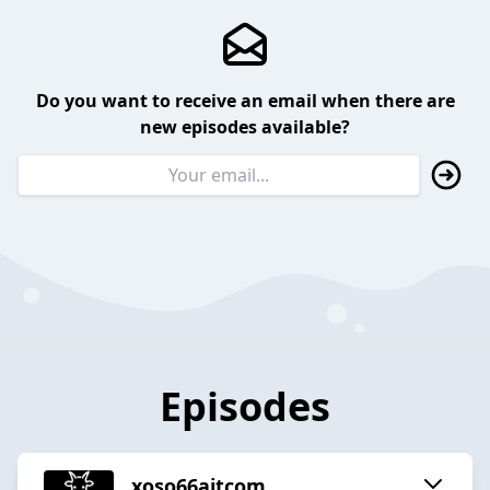
Do you want to receive an email when there are
new episodes available?
Episodes
xoso66aitcom