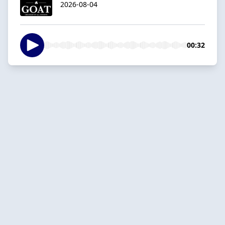
2026-08-04
00:32