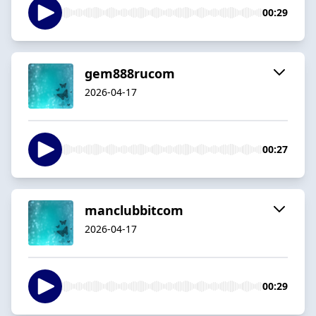
00:29
gem888rucom
2026-04-17
00:27
manclubbitcom
2026-04-17
00:29