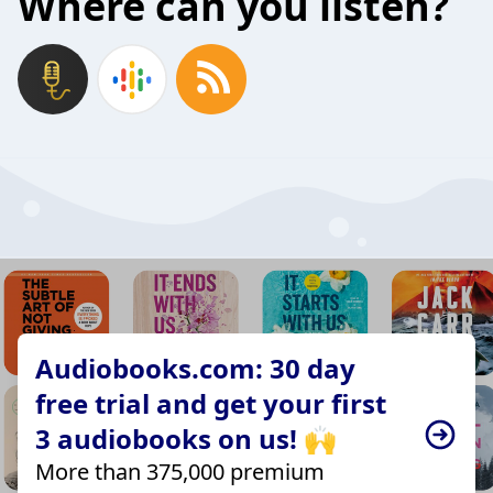
Where can you listen?
Audiobooks.com: 30 day
free trial and get your first
3 audiobooks on us! 🙌
More than 375,000 premium