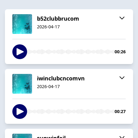
b52clubbrucom
2026-04-17
00:26
iwinclubcncomvn
2026-04-17
00:27
sunwinfail