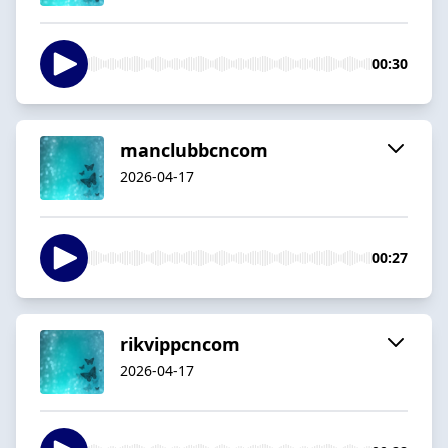
00:30
manclubbcncom
2026-04-17
00:27
rikvippcncom
2026-04-17