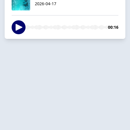
2026-04-17
00:16