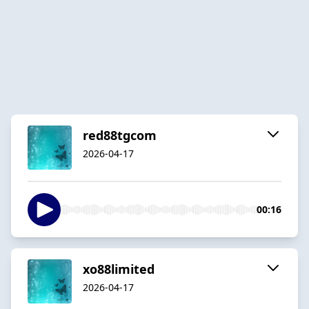
red88tgcom
2026-04-17
00:16
xo88limited
2026-04-17