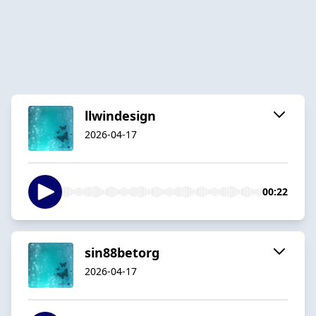
llwindesign
2026-04-17
00:22
sin88betorg
2026-04-17