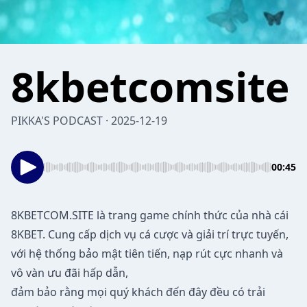
8kbetcomsite
PIKKA'S PODCAST · 2025-12-19
00:45
8KBETCOM.SITE là trang game chính thức của nhà cái
⁠8KBET⁠
. Cung cấp dịch vụ cá cược và giải trí trực tuyến,
với hệ thống bảo mật tiên tiến, nạp rút cực nhanh và
vô vàn ưu đãi hấp dẫn,
đảm bảo rằng mọi quý khách đến đây đều có trải