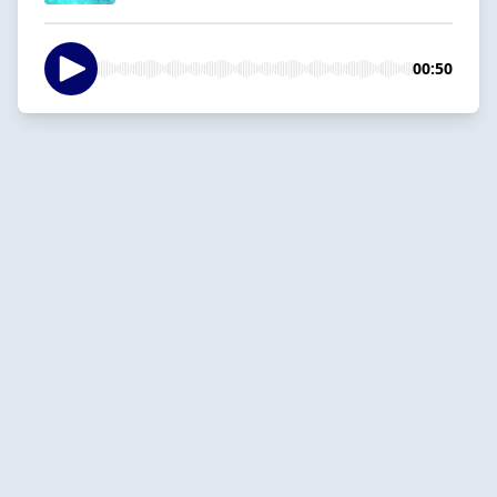
00:50