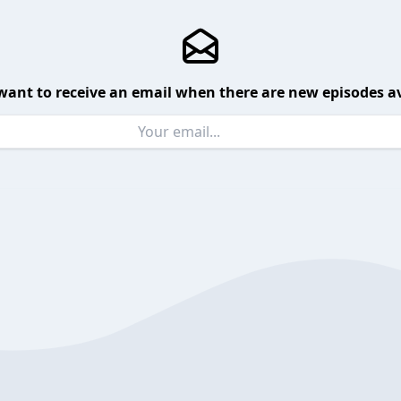
want to receive an email when there are new episodes av