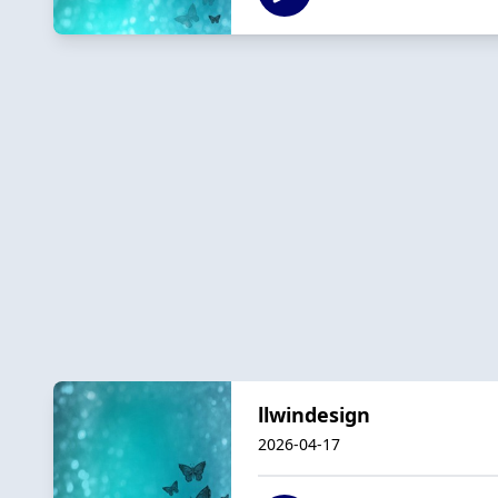
llwindesign
2026-04-17