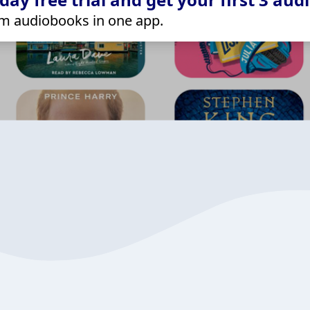
m audiobooks in one app.