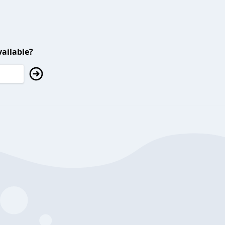
ailable?