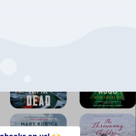
iobooks on us! 🙌