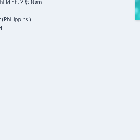
Chí Minh, Việt Nam
(Phillippins )
4