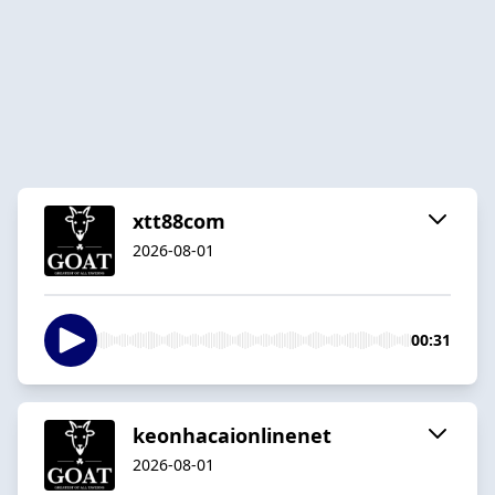
xtt88com
2026-08-01
00:31
keonhacaionlinenet
2026-08-01