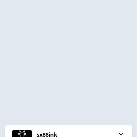
sx88ink