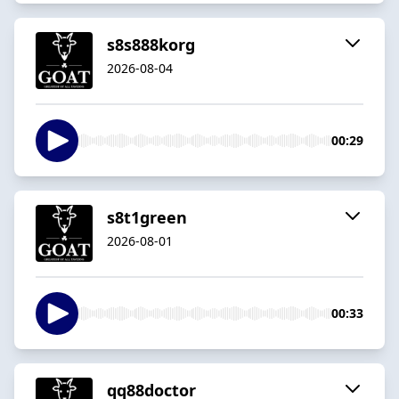
s8s888korg
2026-08-04
00:29
s8t1green
2026-08-01
00:33
qq88doctor