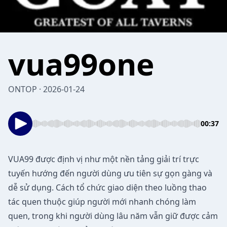
vua99one
ONTOP · 2026-01-24
00:37
VUA99
được định vị như một nền tảng giải trí trực
tuyến hướng đến người dùng ưu tiên sự gọn gàng và
dễ sử dụng. Cách tổ chức giao diện theo luồng thao
tác quen thuộc giúp người mới nhanh chóng làm
quen, trong khi người dùng lâu năm vẫn giữ được cảm