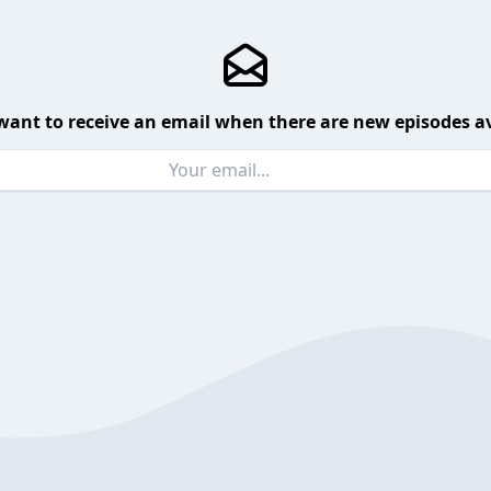
want to receive an email when there are new episodes av