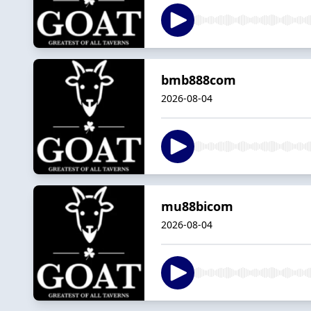
bmb888com
2026-08-04
mu88bicom
2026-08-04