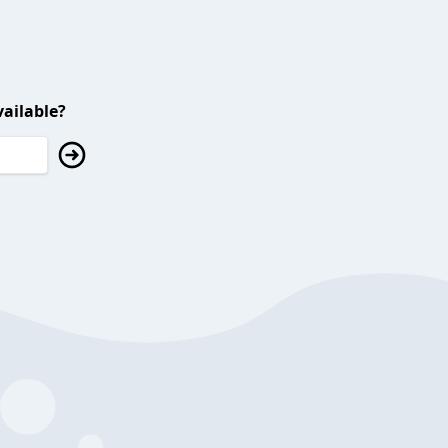
ailable?