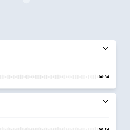
00:34
00:34