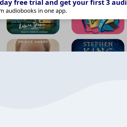
ay free trial and get your first 3 aud
m audiobooks in one app.