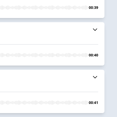
00:39
00:40
00:41