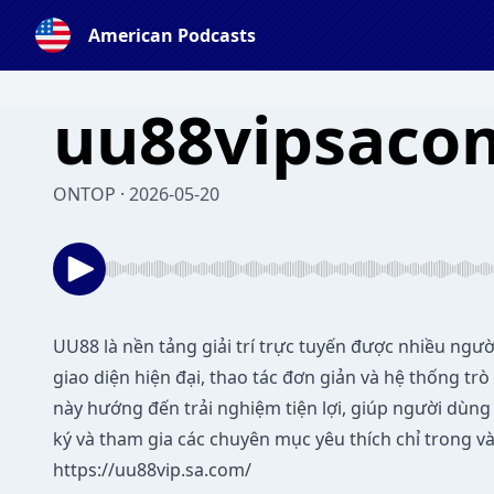
American Podcasts
uu88vipsaco
ONTOP · 2026-05-20
UU88
là nền tảng giải trí trực tuyến được nhiều ngư
giao diện hiện đại, thao tác đơn giản và hệ thống tr
này hướng đến trải nghiệm tiện lợi, giúp người dùng
ký và tham gia các chuyên mục yêu thích chỉ trong và
https://uu88vip.sa.com/