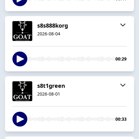
s8s888korg
2026-08-04
00:29
s8t1green
2026-08-01
00:33