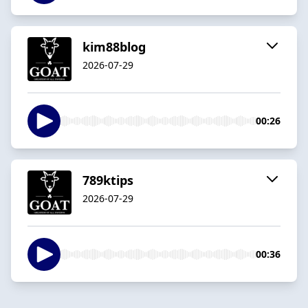
kim88blog
2026-07-29
00:26
789ktips
2026-07-29
00:36