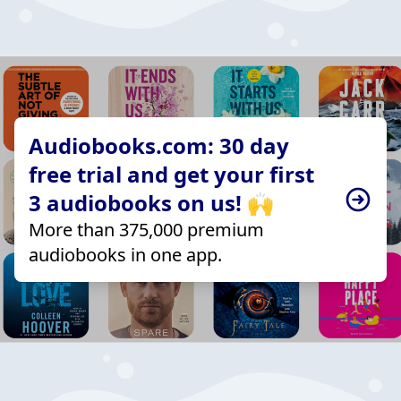
Audiobooks.com: 30 day
free trial and get your first
3 audiobooks on us! 🙌
More than 375,000 premium
audiobooks in one app.