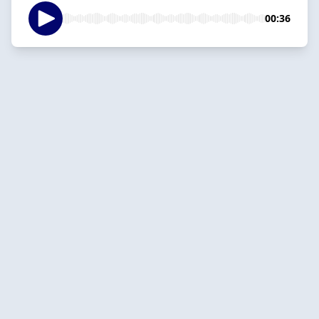
00:36