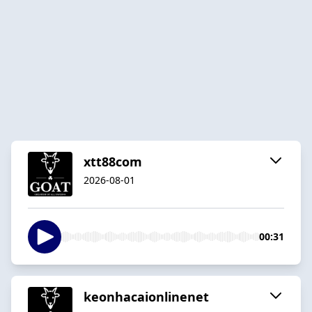
xtt88com
2026-08-01
00:31
keonhacaionlinenet