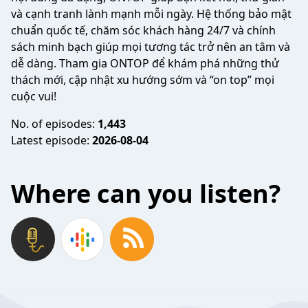
và cạnh tranh lành mạnh mỗi ngày. Hệ thống bảo mật
chuẩn quốc tế, chăm sóc khách hàng 24/7 và chính
sách minh bạch giúp mọi tương tác trở nên an tâm và
dễ dàng. Tham gia ONTOP để khám phá những thử
thách mới, cập nhật xu hướng sớm và “on top” mọi
cuộc vui!
No. of episodes:
1,443
Latest episode:
2026-08-04
Where can you listen?