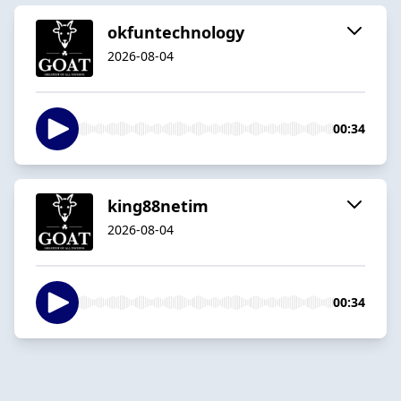
okfuntechnology
2026-08-04
00:34
king88netim
2026-08-04
00:34