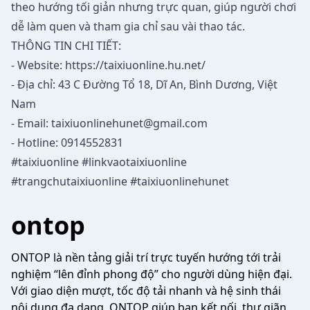
theo hướng tối giản nhưng trực quan, giúp người chơi
dễ làm quen và tham gia chỉ sau vài thao tác.
THÔNG TIN CHI TIẾT:
- Website:
https://taixiuonline.hu.net/
- Địa chỉ: 43 C Đường Tổ 18, Dĩ An, Bình Dương, Việt
Nam
- Email:
taixiuonlinehunet@gmail.com
- Hotline: 0914552831
#taixiuonline #linkvaotaixiuonline
#trangchutaixiuonline #taixiuonlinehunet
ontop
ONTOP là nền tảng giải trí trực tuyến hướng tới trải
nghiệm “lên đỉnh phong độ” cho người dùng hiện đại.
Với giao diện mượt, tốc độ tải nhanh và hệ sinh thái
nội dung đa dạng, ONTOP giúp bạn kết nối, thư giãn