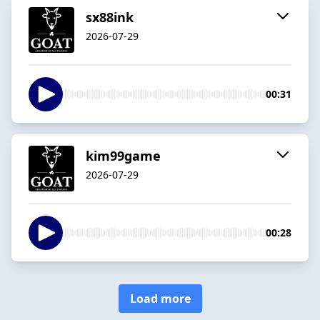
sx88ink
2026-07-29
00:31
kim99game
2026-07-29
00:28
Load more