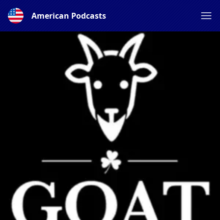
American Podcasts