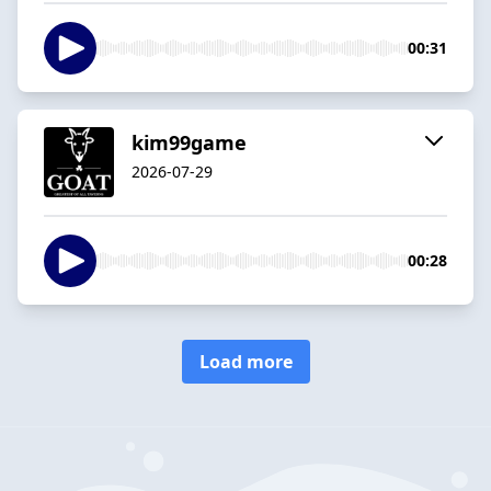
00:31
kim99game
2026-07-29
00:28
Load more