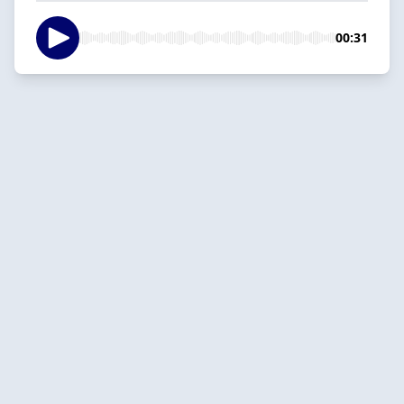
00:31