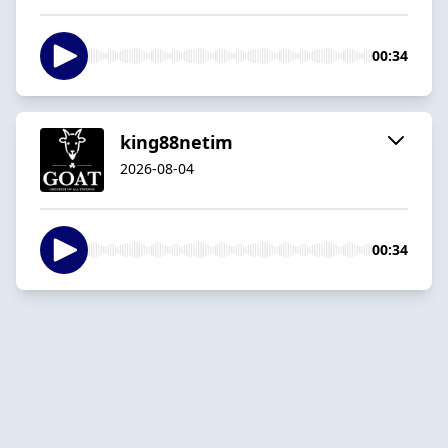
00:34
king88netim
2026-08-04
00:34