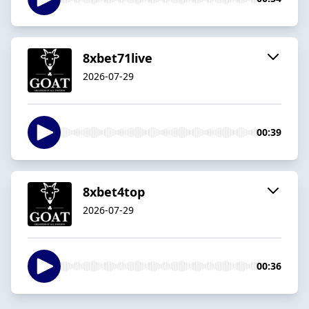
8xbet71live
2026-07-29
00:39
8xbet4top
2026-07-29
00:36