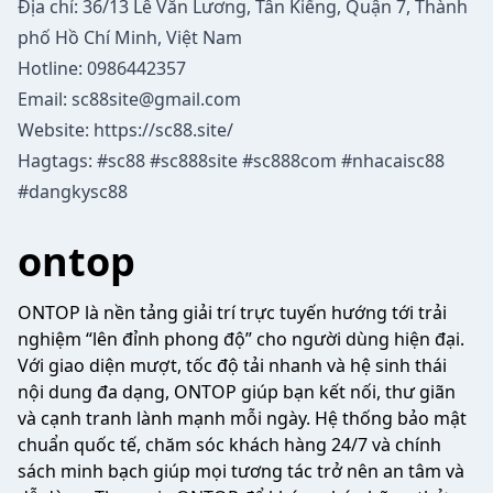
Địa chỉ: 36/13 Lê Văn Lương, Tân Kiểng, Quận 7, Thành
phố Hồ Chí Minh, Việt Nam
Hotline: 0986442357
Email:
sc88site@gmail.com
Website:
https://sc88.site/
Hagtags: #sc88 #sc888site #sc888com #nhacaisc88
#dangkysc88
ontop
ONTOP là nền tảng giải trí trực tuyến hướng tới trải
nghiệm “lên đỉnh phong độ” cho người dùng hiện đại.
Với giao diện mượt, tốc độ tải nhanh và hệ sinh thái
nội dung đa dạng, ONTOP giúp bạn kết nối, thư giãn
và cạnh tranh lành mạnh mỗi ngày. Hệ thống bảo mật
chuẩn quốc tế, chăm sóc khách hàng 24/7 và chính
sách minh bạch giúp mọi tương tác trở nên an tâm và