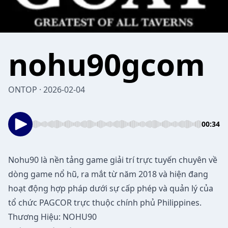
nohu90gcom
ONTOP · 2026-02-04
00:34
Nohu90
là nền tảng game giải trí trực tuyến chuyên về
dòng game nổ hũ, ra mắt từ năm 2018 và hiện đang
hoạt động hợp pháp dưới sự cấp phép và quản lý của
tổ chức PAGCOR trực thuộc chính phủ Philippines.
Thương Hiệu: NOHU90