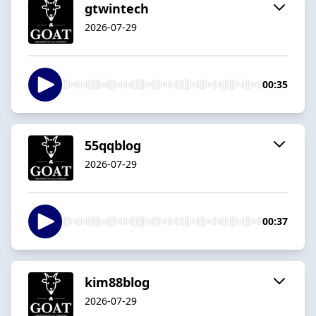
gtwintech
2026-07-29
00:35
55qqblog
2026-07-29
00:37
kim88blog
2026-07-29