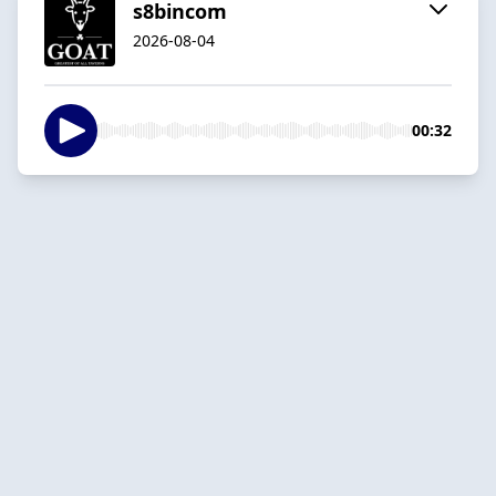
s8bincom
2026-08-04
00:32