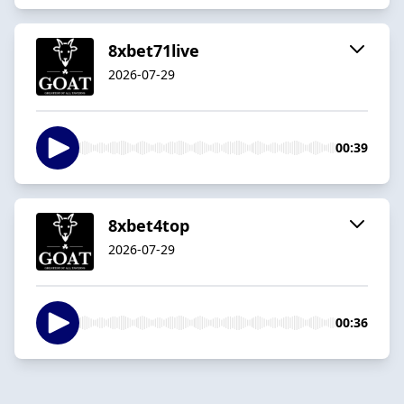
8xbet71live
2026-07-29
00:39
8xbet4top
2026-07-29
00:36