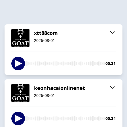
xtt88com
2026-08-01
00:31
keonhacaionlinenet
2026-08-01
00:34