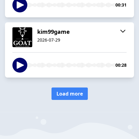
00:31
kim99game
2026-07-29
00:28
Load more