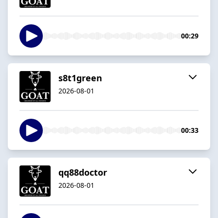
00:29
s8t1green
2026-08-01
00:33
qq88doctor
2026-08-01