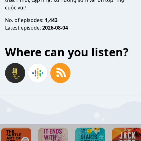
thách mới, cập nhật xu hướng sớm và “on top” mọi
cuộc vui!
No. of episodes:
1,443
Latest episode:
2026-08-04
Where can you listen?