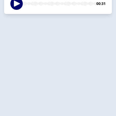
00:31