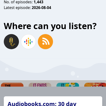
No. of episodes:
1,443
Latest episode:
2026-08-04
Where can you listen?
Audiobooks.com: 30 day