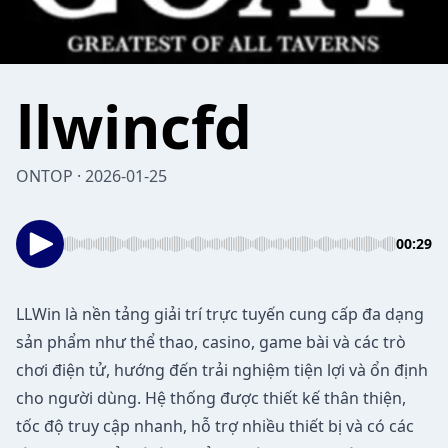
llwincfd
ONTOP · 2026-01-25
00:29
LLWin
là nền tảng giải trí trực tuyến cung cấp đa dạng
sản phẩm như thể thao, casino, game bài và các trò
chơi điện tử, hướng đến trải nghiệm tiện lợi và ổn định
cho người dùng. Hệ thống được thiết kế thân thiện,
tốc độ truy cập nhanh, hỗ trợ nhiều thiết bị và có các