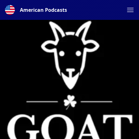
American Podcasts