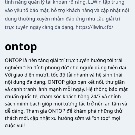
tính năng quản lý tài khoản rõ ràng. LLWin tập trung
vào yếu tố bảo mật, hỗ trợ khách hàng và cập nhật nội
dung thường xuyên nhằm đáp ứng nhu cầu giải trí
trực tuyến ngày càng đa dạng.
https://llwin.cfd/
ontop
ONTOP là nền tảng giải trí trực tuyến hướng tới trải
nghiệm “lên đỉnh phong độ” cho người dùng hiện đại.
Với giao diện mượt, tốc độ tải nhanh và hệ sinh thái
nội dung đa dạng, ONTOP giúp bạn kết nối, thư giãn
và cạnh tranh lành mạnh mỗi ngày. Hệ thống bảo mật
chuẩn quốc tế, chăm sóc khách hàng 24/7 và chính
sách minh bạch giúp mọi tương tác trở nên an tâm và
dễ dàng. Tham gia ONTOP để khám phá những thử
thách mới, cập nhật xu hướng sớm và “on top” mọi
cuộc vui!