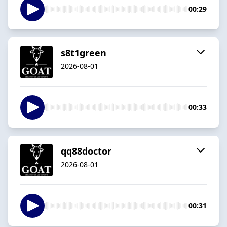
00:29
s8t1green
2026-08-01
00:33
qq88doctor
2026-08-01
00:31