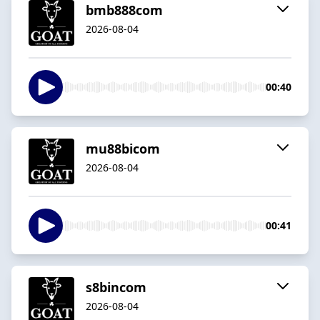
bmb888com
2026-08-04
00:40
mu88bicom
2026-08-04
00:41
s8bincom
2026-08-04