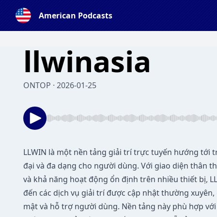
American Podcasts
llwinasia
ONTOP · 2026-01-25
LLWIN
là một nền tảng giải trí trực tuyến hướng tới tr
đại và đa dạng cho người dùng. Với giao diện thân t
và khả năng hoạt động ổn định trên nhiều thiết bị,
đến các dịch vụ giải trí được cập nhật thường xuyên,
mật và hỗ trợ người dùng. Nền tảng này phù hợp với