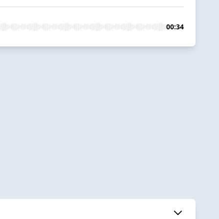
00:34