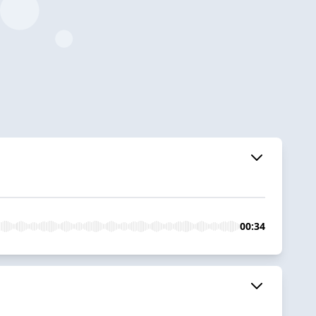
00:34