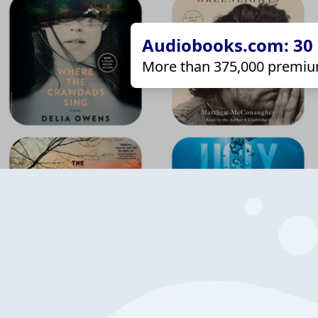
Audiobooks.com: 30 d
More than 375,000 premiu