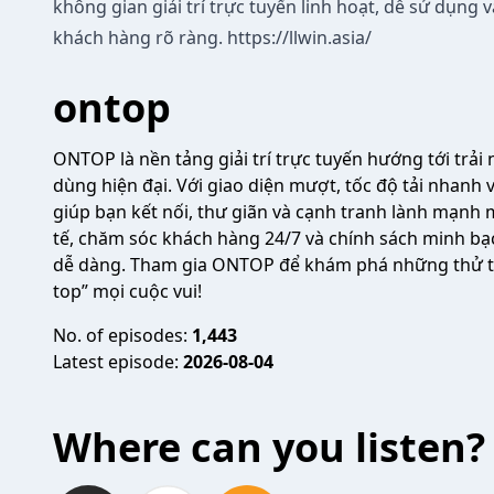
không gian giải trí trực tuyến linh hoạt, dễ sử dụng
khách hàng rõ ràng.
https://llwin.asia/
ontop
ONTOP là nền tảng giải trí trực tuyến hướng tới trả
dùng hiện đại. Với giao diện mượt, tốc độ tải nhanh
giúp bạn kết nối, thư giãn và cạnh tranh lành mạnh
tế, chăm sóc khách hàng 24/7 và chính sách minh bạ
dễ dàng. Tham gia ONTOP để khám phá những thử th
top” mọi cuộc vui!
No. of episodes:
1,443
Latest episode:
2026-08-04
Where can you listen?