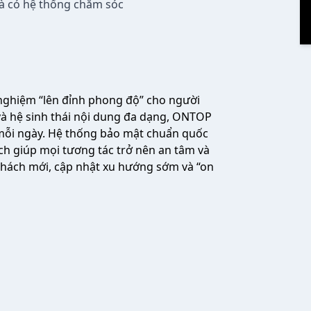
 và có hệ thống chăm sóc
i nghiệm “lên đỉnh phong độ” cho người
 và hệ sinh thái nội dung đa dạng, ONTOP
 mỗi ngày. Hệ thống bảo mật chuẩn quốc
ch giúp mọi tương tác trở nên an tâm và
ách mới, cập nhật xu hướng sớm và “on