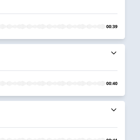
00:39
00:40