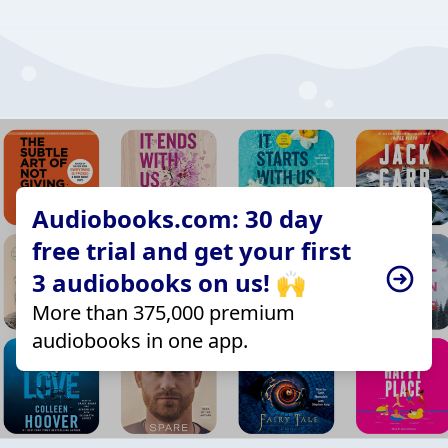
Audiobooks.com: 30 day
free trial and get your first
3 audiobooks on us! 🙌
More than 375,000 premium
audiobooks in one app.