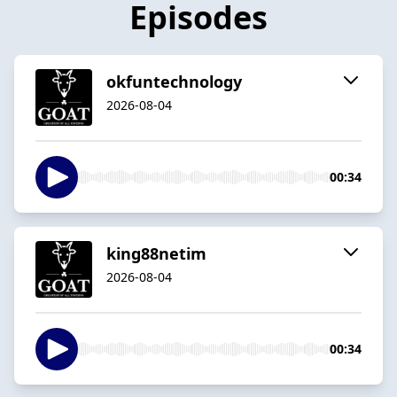
Episodes
okfuntechnology
2026-08-04
00:34
king88netim
2026-08-04
00:34