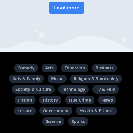
Load more
Comedy
Arts
Education
Business
Kids & Family
Music
Religion & Spirituality
Society & Culture
Technology
TV & Film
Fiction
History
True Crime
News
Leisure
Government
Health & Fitness
Science
Sports