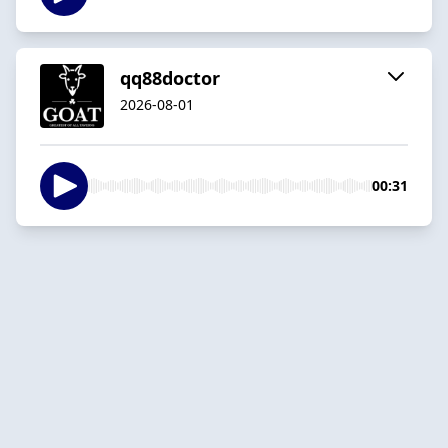
qq88doctor
2026-08-01
00:31