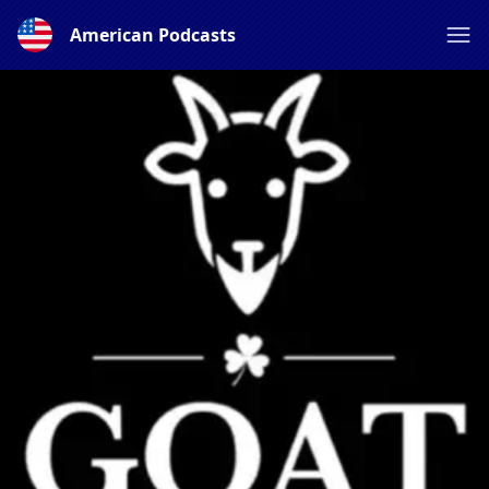
American Podcasts