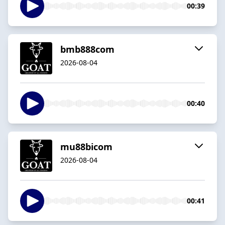
00:39
bmb888com
2026-08-04
00:40
mu88bicom
2026-08-04
00:41