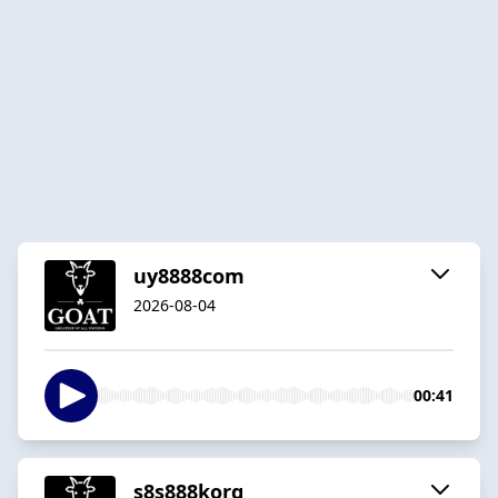
uy8888com
2026-08-04
00:41
s8s888korg