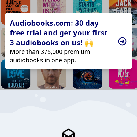
Audiobooks.com: 30 day
free trial and get your first
3 audiobooks on us! 🙌
More than 375,000 premium
audiobooks in one app.