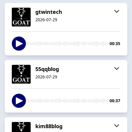
gtwintech
2026-07-29
00:35
55qqblog
2026-07-29
00:37
kim88blog