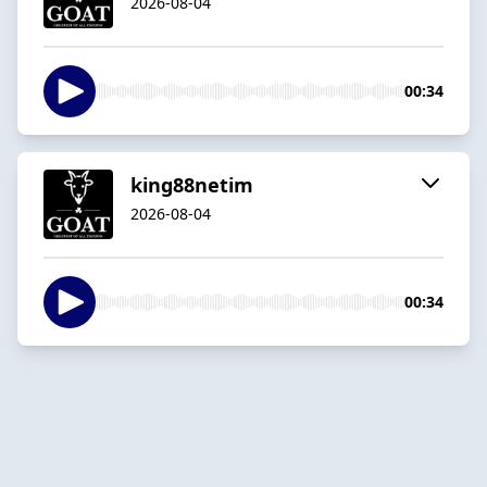
2026-08-04
00:34
king88netim
2026-08-04
00:34