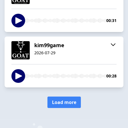
00:31
kim99game
2026-07-29
00:28
Load more