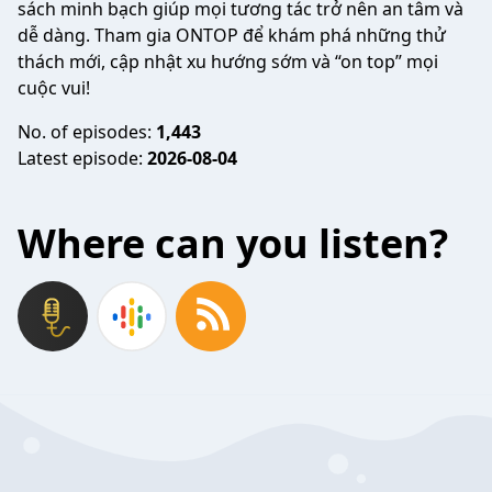
sách minh bạch giúp mọi tương tác trở nên an tâm và
dễ dàng. Tham gia ONTOP để khám phá những thử
thách mới, cập nhật xu hướng sớm và “on top” mọi
cuộc vui!
No. of episodes:
1,443
Latest episode:
2026-08-04
Where can you listen?