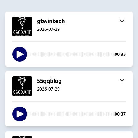
gtwintech
2026-07-29
00:35
55qqblog
2026-07-29
00:37