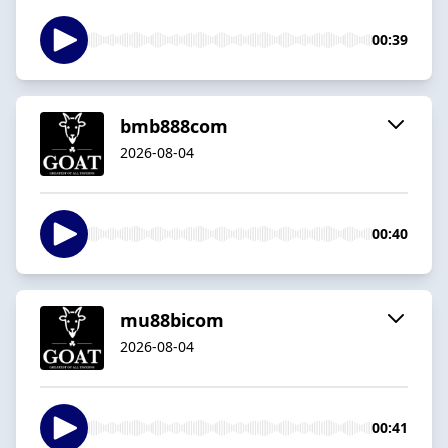
00:39
bmb888com
2026-08-04
00:40
mu88bicom
2026-08-04
00:41