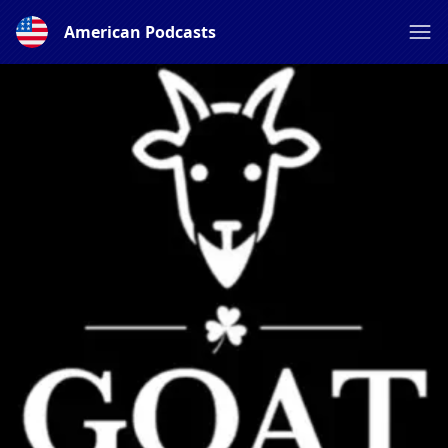
American Podcasts