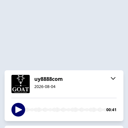
uy8888com
2026-08-04
00:41