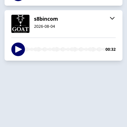
s8bincom
2026-08-04
00:32