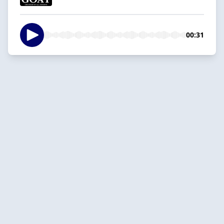
00:31