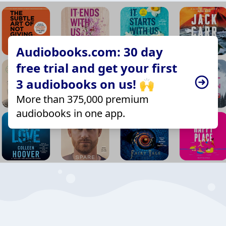
Audiobooks.com: 30 day
free trial and get your first
3 audiobooks on us! 🙌
More than 375,000 premium
audiobooks in one app.