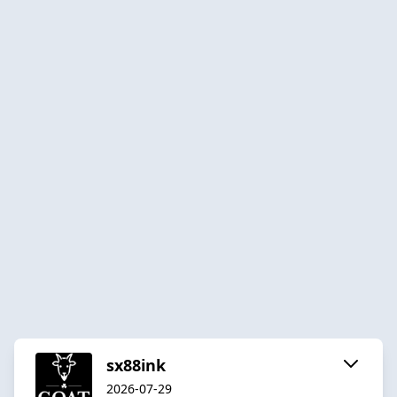
sx88ink
2026-07-29